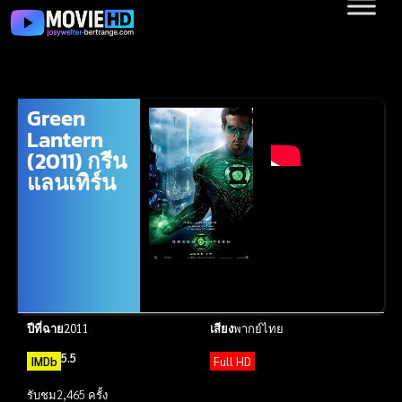
Green
Lantern
(2011) กรีน
แลนเทิร์น
ปีที่ฉาย
2011
เสียง
พากย์ไทย
5.5
IMDb
Full HD
รับชม
2,465 ครั้ง