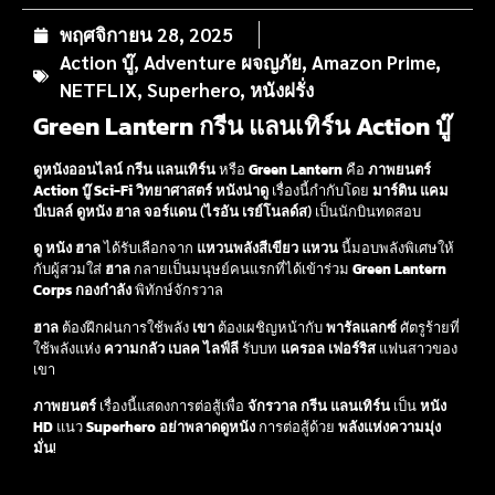
พฤศจิกายน 28, 2025
Action บู๊
,
Adventure ผจญภัย
,
Amazon Prime
,
NETFLIX
,
Superhero
,
หนังฝรั่ง
Green Lantern กรีน แลนเทิร์น Action บู๊
ดูหนังออนไลน์ กรีน แลนเทิร์น
หรือ
Green Lantern
คือ
ภาพยนตร์
Action บู๊
Sci-Fi วิทยาศาสตร์
หนังน่าดู
เรื่องนี้กำกับโดย
มาร์ติน แคม
ป์เบลล์
ดูหนัง
ฮาล จอร์แดน
(
ไรอัน เรย์โนลด์ส
) เป็นนักบินทดสอบ
ดู หนัง
ฮาล
ได้รับเลือกจาก
แหวนพลังสีเขียว
แหวน
นี้มอบพลังพิเศษให้
กับผู้สวมใส่
ฮาล
กลายเป็นมนุษย์คนแรกที่ได้เข้าร่วม
Green Lantern
Corps
กองกำลัง
พิทักษ์จักรวาล
ฮาล
ต้องฝึกฝนการใช้พลัง
เขา
ต้องเผชิญหน้ากับ
พารัลแลกซ์
ศัตรูร้ายที่
ใช้พลังแห่ง
ความกลัว
เบลค ไลฟ์ลี
รับบท
แครอล เฟอร์ริส
แฟนสาวของ
เขา
ภาพยนตร์
เรื่องนี้แสดงการต่อสู้เพื่อ
จักรวาล
กรีน แลนเทิร์น
เป็น
หนัง
HD
แนว
Superhero
อย่าพลาดดูหนัง
การต่อสู้ด้วย
พลังแห่งความมุ่ง
มั่น
!