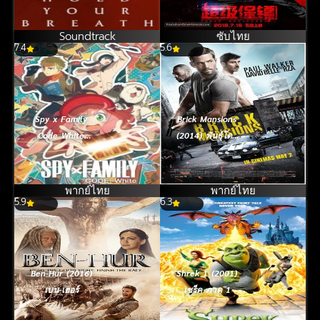
[ซับไทย] (2016)
Soundtrack
ซับไทย
7.4
5.6
Spy x Family
Brick Mansions
Code White
(2014) พันธุ์โดด
(2023) สปาย x
พันธุ์เดือด
แฟมิลี โค้ด ไวท์
พากย์ไทย
พากย์ไทย
5.9
6.3
Ben-Hur (2016)
Shrek 1 (2001)
เบน-เฮอร์
เชร็ค ภาค 1