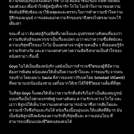
ความขัดแย้งของเรื่องคือการที่ โกโย่ ต้องเอาชนะข้อจำกัดทางสังคม
ของตัวเอง เพื่อเข้าใกล้ผู้หญิงที่เขารัก โกโย่ ไม่เข้าใจภาษาของความ
สัมพันธ์ที่ซับซ้อน เขาใช้เหตุผลและตรรกะในการทำความเข้าใจความ
รู้สึกของมนุษย์ การแสดงออกความรักของเขาจึงตรงไปตรงมาและไร้
เดียงสา
ขณะที่ เอวา ต้องต่อสู้กับอดีตที่บาดเจ็บและอุปสรรคทางสังคมที่มองว่า
ความสัมพันธ์ของพวกเขาเป็นเรื่องแปลก เอวา พบว่าความซื่อสัตย์และ
ความบริสุทธิ์ใจของ โกโย่ นั้นแตกต่างจากผู้ชายคนอื่น ๆ ที่เธอเคยรู้จัก
ความรักต่างวัย และความแตกต่างทางความคิดจึงกลายเป็นหัวใจของ
หนังดราม่า เรื่องนี้
Goyo ไม่ได้เป็นเพียงหนังรัก แต่ยังเป็นการสำรวจชีวิตของผู้ที่มีความ
ต้องการพิเศษ หนังแสดงให้เห็นถึงความเข้าใจและ การยอมรับ จากคน
รอบข้าง โดยเฉพาะ Saula พี่สาวของเขา (รับบทโดย Soledad Villamil)
ที่พยายามปกป้องน้องชาย แต่ก็อยากให้เขาได้ใช้ชีวิตอย่างเต็มที่ที่สุด
ในที่สุด Goyo ก็แสดงให้เห็นว่าความรักที่แท้จริงไม่จำเป็นต้องสมบูรณ์
แบบหรือเป็นไปตามบรรทัดฐานทางสังคม ความรักระหว่าง โกโย่ และ
เอวา พิสูจน์ให้เห็นว่าความแตกต่างสามารถนำมาซึ่งการเติบโตและ
ความเข้าใจซึ่งกันและกันได้ หนังเรื่องนี้อบอุ่นและให้แง่คิดที่ดีมาก มัน
เป็นข้อพิสูจน์ถึงพลังของความรักที่บริสุทธิ์และ ความอ่อนโยน ที่
สามารถเปลี่ยนแปลงชีวิตคนสองคนได้