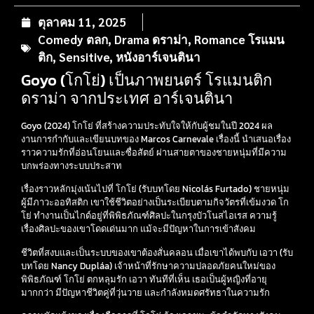
ตุลาคม 11, 2025
Comedy ตลก
,
Drama ดราม่า
,
Romance โรแมน
ติก
,
Sensitive
,
หนังอาร์เจนตินา
Goyo (โกโย่) เป็นภาพยนตร์ โรแมนติก
ดราม่า จากประเทศ อาร์เจนตินา
Goyo (2024) โกโย่ ที่สร้างความประทับใจให้กับผู้ชมในปี 2024 ผล
งานการกำกับและเขียนบทของ Marcos Carnevale เรื่องนี้ นำเสนอเรื่อง
ราวความรักที่อ่อนโยนและซื่อสัตย์ ผ่านสายตาของชายหนุ่มที่มีความ
บกพร่องทางระบบประสาท
เรื่องราวหลักมุ่งเน้นไปที่ โกโย่ (รับบทโดย Nicolás Furtado) ชายหนุ่ม
ผู้มีภาวะออทิสติก เขาใช้ชีวิตอย่างเป็นระเบียบตามกิจวัตรที่เข้มงวด โก
โย่ ทำงานเป็นไกด์อยู่ที่พิพิธภัณฑ์ศิลปะในกรุงบัวโนสไอเรส ความรู้
เรื่องศิลปะของเขาโดดเด่นมาก แม้จะมีปัญหาในการเข้าสังคม
ชีวิตที่สงบและเป็นระบบของเขาต้องสั่นคลอน เมื่อเขาได้พบกับ เอวา (รับ
บทโดย Nancy Dupláa) เจ้าหน้าที่รักษาความปลอดภัยคนใหม่ของ
พิพิธภัณฑ์ โกโย่ ตกหลุมรัก เอวา ทันทีที่เห็น เธอเป็นผู้หญิงที่อายุ
มากกว่า มีปัญหาชีวิตคู่ที่วุ่นวาย และกำลังหมดศรัทธาในความรัก