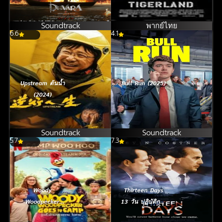
Soundtrack
พากย์ไทย
6.6
4.1
Upstream ต้นน้ำ
Bull Run (2025)
(2024)
Soundtrack
Soundtrack
5.7
7.3
Woody
Thirteen Days
Woodpecker
13 วัน ปฏิบัติการ
Goes to Camp
หายนะโลก