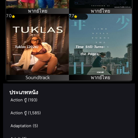
(2024) วู้ดดี้ เจ้า
นกหัวขวาน ไป
พากย์ไทย
พากย์ไทย
7.0
ค่าย
7.7
Tuklas (2026)
Time Still Turns
the Pages
(2023) บันทึกใจ
สลายจากชายตัว
น้อย
Soundtrack
พากย์ไทย
ประเภทหนัง
Action บู๊
(193)
Action บู๊
(1,585)
Adaptation
(5)