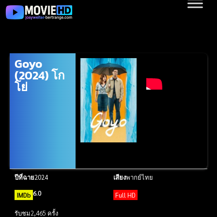
Goyo
(2024) โก
โย่
ปีที่ฉาย
2024
เสียง
พากย์ไทย
6.0
IMDb
Full HD
รับชม
2,465 ครั้ง