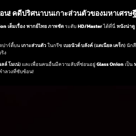
อน! คดีปริศนาบนเกาะส่วนตัวของมหาเศรษฐี
ion
เต็มเรื่อง
พากย์ไทย
ภาพชัด
ระดับ
HD/Master
ได้ที่นี่
หนังน่าดู
ดปาร์ตี้บน
เกาะส่วนตัว
ในกรีซ
เบอนัวต์ บลังค์
(
แดเนียล เคร็ก
) นัก
ริง
ลล์ โมเน่
) และเพื่อนคนอื่นมีความลับที่ซ่อนอยู่
Glass Onion
เป็น
ลวงที่ซับซ้อน!