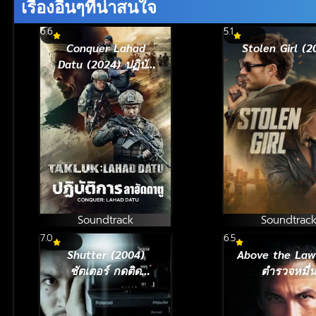
เรื่องอื่นๆที่น่าสนใจ
6.6
5.1
Conquer Lahad
Stolen Girl (2
Datu (2024) ปฏิบัติ
การลาฮัดดาตู
Soundtrack
Soundtrac
7.0
6.5
Shutter (2004)
Above the Law 
ชัตเตอร์ กดติด
ตำรวจหมื่
วิญญาณ
ฟาเรนไฮต์ (1