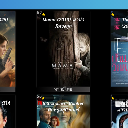
6.2
025)
Mama (2013) มาม่า
Th
ผีหวงลูก
(20
k
พากย์ไทย
5.6
นิโก้
Billionaires’ Bunker
Wes
น
ติดหรูอยู่บังเกอร์
คาวบ
988)
(2025)