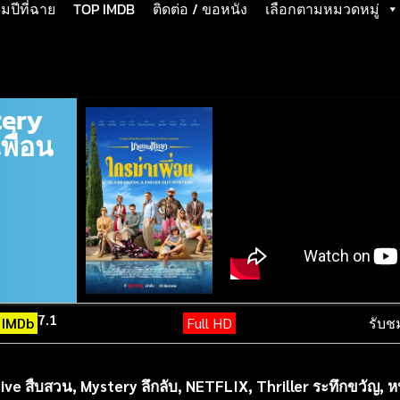
ปีที่ฉาย
TOP IMDB
ติดต่อ / ขอหนัง
เลือกตามหมวดหมู่
tery
พื่อน
7.1
IMDb
Full HD
รับช
ive สืบสวน
,
Mystery ลึกลับ
,
NETFLIX
,
Thriller ระทึกขวัญ
,
หน