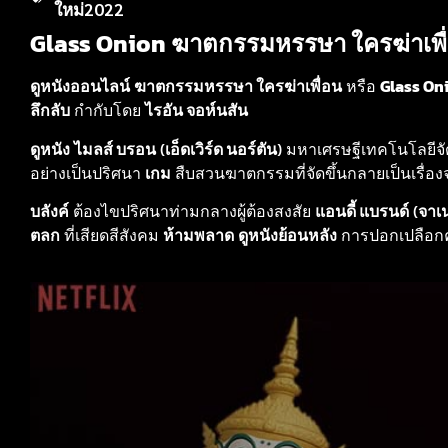
ใหม่2022
Glass Onion ฆาตกรรมหรรษา ใครฆ่าเพื่
ดูหนังออนไลน์
ฆาตกรรมหรรษา ใครฆ่าเพื่อน
หรือ
Glass On
ลึกลับ
กำกับโดย
ไรอัน จอห์นสัน
ดูหนัง
ไมลส์ บรอน
(
เอ็ดเวิร์ด นอร์ตัน
) มหาเศรษฐีเทคโนโลยีจั
อย่างเป็นปริศนา
เกม
สืบสวนฆาตกรรมที่จัดขึ้นกลายเป็นเรื่องจ
บลังค์
ต้องไขปริศนาท่ามกลางผู้ต้องสงสัย
แอนดี้ แบรนด์
(
จาเน
ตลก
ที่เสียดสีสังคม
ห้ามพลาด
ดูหนังย้อนหลัง
การปอกเปลือกคำ