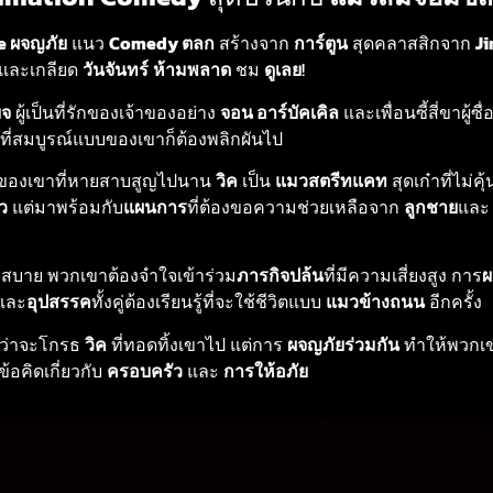
e ผจญภัย
แนว
Comedy ตลก
สร้างจาก
การ์ตูน
สุดคลาสสิกจาก
Ji
นและเกลียด
วันจันทร์
ห้ามพลาด
ชม
ดูเลย
!
ยจ
ผู้เป็นที่รักของเจ้าของอย่าง
จอน อาร์บัคเคิล
และเพื่อนซี้สี่ขาผู้ซื่
ที่สมบูรณ์แบบของเขาก็ต้องพลิกผันไป
ของเขาที่หายสาบสูญไปนาน
วิค
เป็น
แมวสตรีทแคท
สุดเก๋าที่ไม่
ว
แต่มาพร้อมกับ
แผนการ
ที่ต้องขอความช่วยเหลือจาก
ลูกชาย
แล
ขสบาย พวกเขาต้องจำใจเข้าร่วม
ภารกิจปล้น
ที่มีความเสี่ยงสูง การ
ผ
และ
อุปสรรค
ทั้งคู่ต้องเรียนรู้ที่จะใช้ชีวิตแบบ
แมวข้างถนน
อีกครั้ง
ม้ว่าจะโกรธ
วิค
ที่ทอดทิ้งเขาไป แต่การ
ผจญภัยร่วมกัน
ทำให้พวกเข
ข้อคิดเกี่ยวกับ
ครอบครัว
และ
การให้อภัย