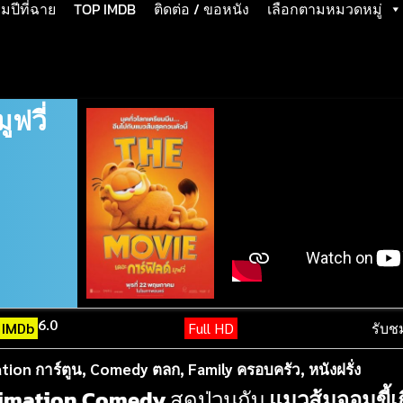
ปีที่ฉาย
TOP IMDB
ติดต่อ / ขอหนัง
เลือกตามหมวดหมู่
ูฟวี่
6.0
IMDb
Full HD
รับช
tion การ์ตูน
,
Comedy ตลก
,
Family ครอบครัว
,
หนังฝรั่ง
imation
Comedy
สุดป่วนกับ
แมวส้มจอมขี้เ