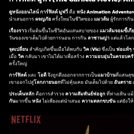
ดูหนังออนไลน์
การ์ฟิลด์ มูฟวี่
คือ
หนัง Animation
Adventur
นำเสนอการ
ผจญภัย
ครั้งใหม่ในชีวิตของ
แมวส้ม
ผู้รักการกิ
เรื่องราว
เริ่มต้นขึ้นในชีวิตอันแสนสบายของ
แมวส้มจอมขี้เกี
วันของเขาเต็มไปด้วยการนอน การกิน
ลาซานญ่า
แต่แล้วโลก
จุดเปลี่ยน
สำคัญเกิดขึ้นเมื่อได้พบกับ
วิค
(
Vic
) ซึ่งเป็น
พ่อแท้ๆ
เมื่อ
วิค
กลับมา เขาไม่ได้มาเพื่อสร้าง
ความอบอุ่นในครอบครั
ครั้งใหญ่
การ์ฟิลด์
และ
โอดี
จึงถูกดึงออกจากการเป็น
แมวบ้าน
ที่แสนสุ
เขาออกไปสู่
โลกภายนอก
ที่ไม่คุ้นเคย มันเต็มไปด้วย
อันตราย
ประเด็นหลัก
คือการสำรวจ
ความสัมพันธ์พ่อลูก
ที่ห่างเหิน แ
กัน
มากขึ้น
หนัง
ไม่เพียงแต่นำเสนอ
ความตลกขบขัน
แต่ยังให้