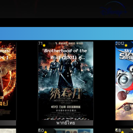
7.1
2012
ames:
Brotherhood of the
Sky
rt 1
Wolf (2001) คู่
สกาย
อหังการ์ท้าบัลลังก์
พากย์ไทย
8.0
4.8