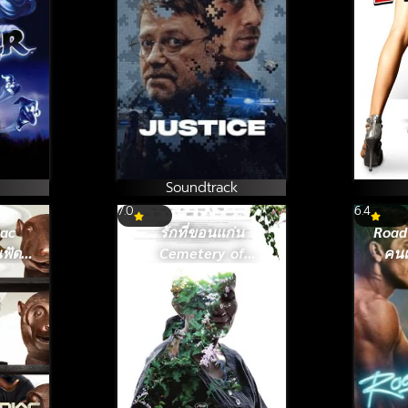
(2024)
Soundtrack
7.0
6.4
iac
รักที่ขอนแก่น
Road
นฟัด
Cemetery of
คนเ
Splendor (2015)