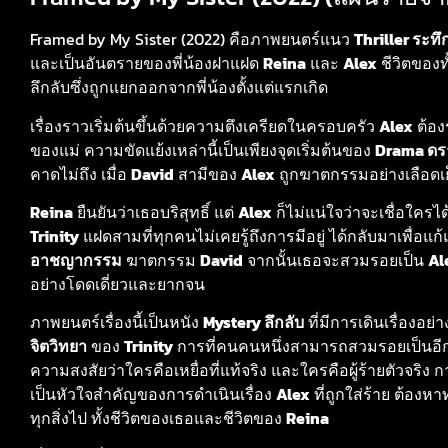
Framed by My Sister (2022) คือภาพยนตร์แนว
Thriller ระท
และเป็นอันตรายของพี่น้องฝาแฝด
Reina
และ
Alex
ชีวิตของท
ลึกลับซึ่งถูกแยกออกจากพี่น้องตั้งแต่แรกเกิด
เรื่องราวเริ่มต้นขึ้นด้วยความตึงเครียดในครอบครัว
Alex
ต้อง
ของแม่ ความขัดแย้งเหล่านี้เป็นเพียงจุดเริ่มต้นของ
Drama ดร
คาดไม่ถึง เมื่อ
David
สามีของ
Alex
ถูกฆาตกรรมอย่างเลือดเย็
Reina
ยืนยันว่าเธอบริสุทธิ์ แต่
Alex
ก็ไม่แน่ใจว่าจะเชื่อใครไ
Trinity
แฝดสามที่ทุกคนไม่เคยรู้ถึงการมีอยู่ ได้กลับมาเพื่อ
อาชญากรรม
ฆาตกรรม
David
จากนั้นเธอจะสวมรอยเป็น
Al
อย่างโดดเดี่ยวและยากจน
ภาพยนตร์เรื่องนี้เป็นหนัง
Mystery ลึกลับ
ที่มีการเดินเรื่องอ
จิตวิทยา
ของ
Trinity
การที่คนคนหนึ่งสามารถสวมรอยเป็นอีก
ความสงสัยว่าใครคือเหยื่อที่แท้จริง และใครคือผู้ร้ายตัวจริ
เป็นหัวใจสำคัญของการดำเนินเรื่อง
Alex
ที่ถูกใส่ร้าย ต้องห
ทุกสิ่งไป ทั้งชีวิตของเธอและชีวิตของ
Reina