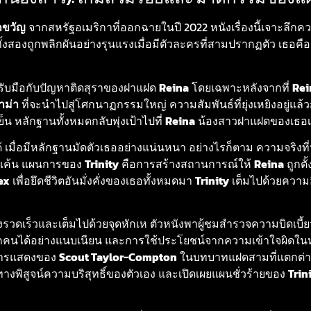
ึกขวัญ
จากสหรัฐอเมริกาที่ออกฉายในปี 2022 หนังเรื่องนี้เจาะลึกควา
ั้งสองถูกพลิกผันอย่างรุนแรงเมื่อมีตัวละครที่สามปรากฏตัว เธอคื
รับมือกับปัญหาติดสุราของฝาแฝด
Reina
โดยเฉพาะหลังจากที่
Rei
าม่า
ที่จะนำไปสู่โศกนาฏกรรมใหญ่ ความสัมพันธ์ที่ยุ่งเหยิงอยู่แล้
น หลักฐานทั้งหมดกลับพุ่งเป้าไปที่
Reina
น้องสาวฝาแฝดของเธอ
ด้ เมื่อมีหลักฐานมัดตัวเธออย่างแน่นหนา อย่างไรก็ตาม ความจริงที่
แก้แค้น แผนการของ
Trinity
คือการสร้างสถานการณ์ให้
Reina
ถูกตั
ex
เพื่อยึดชีวิตอันมั่งคั่งของเธอทั้งหมดมา
Trinity
เต็มไปด้วยความอ
ย่างรวดเร็วและเต็มไปด้วยจุดหักเห ตัวหนังพาผู้ชมสำรวจความบิดเบี
คนได้อย่างแนบเนียน และการใช้ประโยชน์จากความเข้าใจผิดในหม
ง การแสดงของ
Scout Taylor-Compton
ในบทบาทแฝดสามที่แตกต่าง
าทางพิสูจน์ความบริสุทธิ์ของตัวเอง และเปิดเผยแผนชั่วร้ายของ
Trin