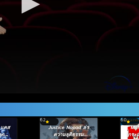
6.2
6.0
 แคส
Justice Napad ล่า
Mil
กนี้
ความยุติธรรม
กระเต