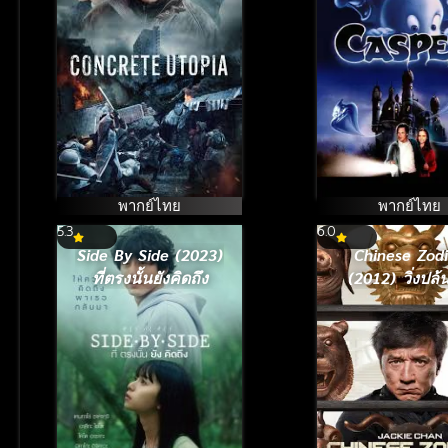
ยูโทเปีย วิมานกลาง
ไม่มีผี
นรก
พากย์ไทย
พากย์ไทย
5.3
6.0
Side By Side (2023)
Chinese Zod
ที่ตรงนั้นยังคิดถึง
(2012) วิ่งปล้
(เฉินหลง)