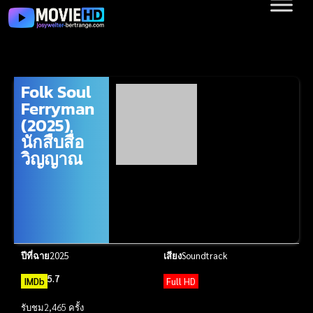
Folk Soul
Ferryman
(2025)
นักสืบสื่อ
วิญญาณ
ปีที่ฉาย
2025
เสียง
Soundtrack
5.7
IMDb
Full HD
รับชม
2,465 ครั้ง