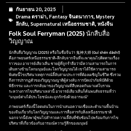
กันยายน 20, 2025
Drama ดราม่า
,
Fantasy จินตนาการ
,
Mystery
ลึกลับ
,
Supernatural เหนือธรรมชาติ
,
หนังจีน
Folk Soul Ferryman (2025) นักสืบสื่อ
วิญญาณ
นักสืบสื่อวิญญาณ (2025) หรือในชื่อจีนว่า 鬼神大师 (Guǐ shén dàshī)
คือภาพยนตร์เหนือธรรมชาติ-ลึกลับจากจีนที่จะพาคุณไปติดตามเรื่อง
ราวของ อาจารย์เสียวเสิ่น ชายผู้ที่ถูกร่ำลือว่ามีความสามารถในการ
เดินทางข้ามโลกมนุษย์และโลกวิญญาณได้ เขาได้ใช้ความสามารถ
พิเศษนี้ไขปริศนาเหตุการณ์ลี้ลับสามประการที่ต้องเผชิญในชีวิต ซึ่งรวม
ถึงการปรากฏตัวของวิญญาณญาติผู้ล่วงลับ การปัดเป่าภัยพิบัติด้วย
พิธีกรรม และการกลับมาของวิญญาณที่สืบทอดกันมาแต่โบราณ
ระหว่างการไขปริศนาเหล่านี้ อาจารย์เสียวเสิ่นก็ค้นพบสัจธรรมที่ว่า
“มนุษย์ต่างได้ประโยชน์และถูกกักขังด้วยอารมณ์”
ภาพยนตร์เรื่องนี้โดดเด่นในการนำเสนอความเชื่อและตำนานพื้นบ้าน
ของจีนเกี่ยวกับโลกวิญญาณและการสื่อสารกับสิ่งเหนือธรรมชาติ
นอกจากนี้ยังพาผู้ชมไปสำรวจความลี้ลับที่ซับซ้อนไปพร้อมกับการไข
ปริศนาที่เกี่ยวข้องกับอารมณ์ความรู้สึกของมนุษย์