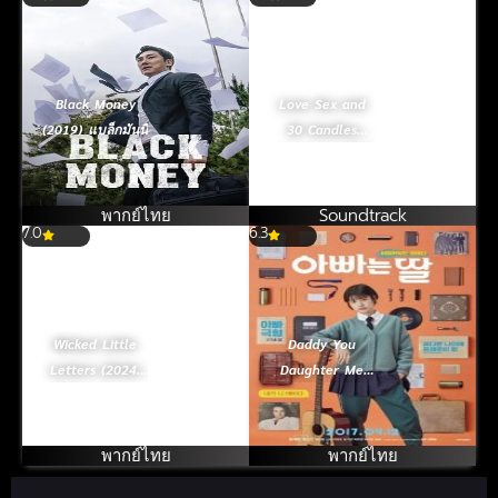
Black Money
Love Sex and
(2019) แบล็กมันนี่
30 Candles
(2023) รัก เซ็กส์
และเทียน 30 เล่ม
พากย์ไทย
Soundtrack
7.0
6.3
Wicked Little
Daddy You
Letters (2024)
Daughter Me
ปริศนาจดหมาย
(2017) สลับร่าง
ป่วน
อลเวง
พากย์ไทย
พากย์ไทย