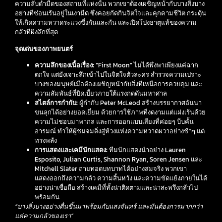
ความลับดำมืดของสถานที่แห่งนั้น พวกเขาต้องเผชิญหน้ากับบางสิ่งบาง
อย่างที่ซ่อนเร้นอยู่ในเงามืด ซึ่งคอยกัดกินจิตใจและคุกคามชีวิต กระตุ้น
ให้เกิดความหวาดระแวงซึ่งกันและกัน และเปิดโปงธาตุแท้ของความ
กลัวที่ฝังลึกที่สุด
จุดเด่นของภาพยนตร์
ความลึกของเนื้อเรื่อง:
“First Moon” ไม่ได้พึ่งพาเพียงแค่ฉาก
ตกใจ แต่ยังเจาะลึกเข้าไปในจิตใจตัวละคร สำรวจความเปราะ
บางของมนุษย์เมื่อต้องเผชิญหน้ากับสิ่งที่เหนือการควบคุม และ
ความสัมพันธ์ที่บิดเบี้ยวภายใต้แรงกดดันมหาศาล
สไตล์การกำกับ:
ผู้กำกับ Peter McLeod สร้างบรรยากาศอันน่า
ขนลุกได้อย่างยอดเยี่ยม ด้วยการใช้ภาพที่งดงามแต่แฝงเร้นด้วย
ความไม่ชอบมาพากล และการออกแบบเสียงที่ค่อยๆ บีบคั้น
อารมณ์ ทำให้ผู้ชมจมดิ่งสู่ห้วงแห่งความหวาดผวาอย่างช้าๆ แต่
ทรงพลัง
การแสดงและเคมีนักแสดง:
ทีมนักแสดงนำอย่าง Lauren
Esposito, Julian Curtis, Shannon Ryan, Soren Jensen และ
Mitchell Slater ถ่ายทอดบทบาทได้อย่างสมจริง พวกเขา
แสดงออกถึงความกลัว ความสิ้นหวัง และความขัดแย้งภายในได้
อย่างน่าเชื่อถือ สร้างเคมีที่ทั้งน่าติดตามและน่าสะพรึงกลัวไป
พร้อมกัน
“บางสิ่งบางอย่างตื่นขึ้นมาพร้อมกับแสงจันทร์ และมันต้องการมากกว่า
แค่ความกลัวของเรา”