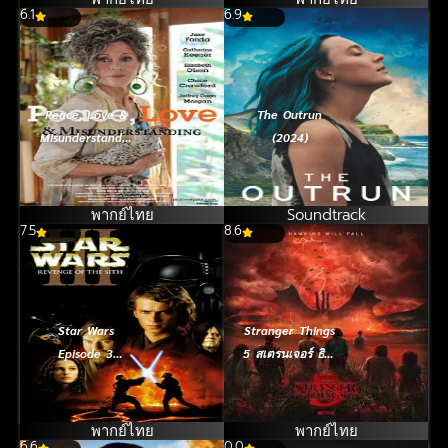
6.1
6.9
Peace, Love &
The Outrun
Misunderstandin
(2024)
g (2011) อุ่นไอรัก
วันหวนคืน
พากย์ไทย
Soundtrack
7.5
8.6
Star Wars
Stranger Things
Episode 3
5 สเตรนเจอร์ ธิงส์
Revenge of the
ซีซั่น 5
Sith (2005) ซิธ
ชำระแค้น
พากย์ไทย
พากย์ไทย
6.6
0.0