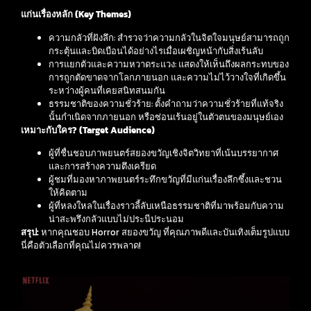
แก่นเรื่องหลัก (Key Themes)
ความกลัวที่ฝังลึก: สำรวจว่าความกลัวในจิตใจมนุษย์สามารถถูก
กระตุ้นและบิดเบือนได้อย่างไรเมื่อเผชิญหน้ากับสิ่งเร้นลับ
การแยกตัวและความหวาดระแวง: แสดงให้เห็นถึงผลกระทบของ
การถูกตัดขาดจากโลกภายนอก และความไม่ไว้วางใจที่เกิดขึ้น
ระหว่างผู้คนที่เคยสนิทสนมกัน
ธรรมชาติของความชั่วร้าย: ตั้งคำถามว่าความชั่วร้ายที่แท้จริง
นั้นกำเนิดจากภายนอก หรือซ่อนเร้นอยู่ในตัวตนของมนุษย์เอง
เหมาะกับใคร? (Target Audience)
ผู้ที่ชื่นชอบภาพยนตร์สยองขวัญเชิงจิตวิทยาที่เน้นบรรยากาศ
และการสร้างความตึงเครียด
ผู้ชมที่มองหาภาพยนตร์ระทึกขวัญที่มีแก่นเรื่องลึกซึ้งและชวน
ให้คิดตาม
ผู้ที่หลงใหลในเรื่องราวลี้ลับเหนือธรรมชาติที่มาพร้อมกับความ
น่าสะพรึงกลัวแบบไม่ประนีประนอม
สรุป:
หากคุณชอบ Horror สยองขวัญ ที่คุณภาพดีและบันเทิงเต็มรูปแบบ
นี่คือตัวเลือกที่คุณไม่ควรพลาด!