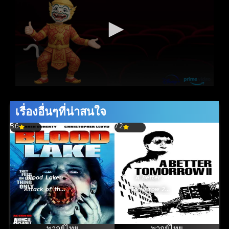
เรื่องอื่นๆที่น่าสนใจ
3.6
7.2
Blood Lake:
A Better
Attack of the
Tomorrow 2
Killer Lampreys
(1987) โหด เลว
(2014) พันธุ์
ดี ภาค 2
ประหลาดดูดเลือด
พากย์ไทย
พากย์ไทย