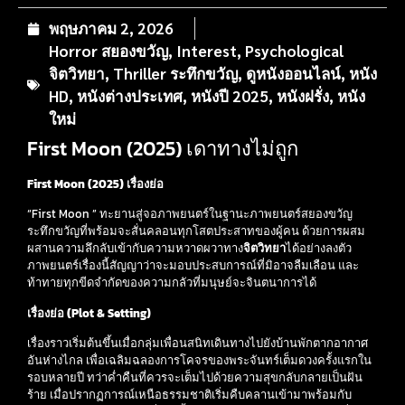
พฤษภาคม 2, 2026
Horror สยองขวัญ
,
Interest
,
Psychological
จิตวิทยา
,
Thriller ระทึกขวัญ
,
ดูหนังออนไลน์
,
หนัง
HD
,
หนังต่างประเทศ
,
หนังปี 2025
,
หนังฝรั่ง
,
หนัง
ใหม่
First Moon (2025) เดาทางไม่ถูก
First Moon (2025) เรื่องย่อ
“First Moon ” ทะยานสู่จอภาพยนตร์ในฐานะภาพยนตร์สยองขวัญ
ระทึกขวัญที่พร้อมจะสั่นคลอนทุกโสตประสาทของผู้คน ด้วยการผสม
ผสานความลึกลับเข้ากับความหวาดผวาทาง
จิตวิทยา
ได้อย่างลงตัว
ภาพยนตร์เรื่องนี้สัญญาว่าจะมอบประสบการณ์ที่มิอาจลืมเลือน และ
ท้าทายทุกขีดจำกัดของความกลัวที่มนุษย์จะจินตนาการได้
เรื่องย่อ (Plot & Setting)
เรื่องราวเริ่มต้นขึ้นเมื่อกลุ่มเพื่อนสนิทเดินทางไปยังบ้านพักตากอากาศ
อันห่างไกล เพื่อเฉลิมฉลองการโคจรของพระจันทร์เต็มดวงครั้งแรกใน
รอบหลายปี ทว่าค่ำคืนที่ควรจะเต็มไปด้วยความสุขกลับกลายเป็นฝัน
ร้าย เมื่อปรากฏการณ์เหนือธรรมชาติเริ่มคืบคลานเข้ามาพร้อมกับ