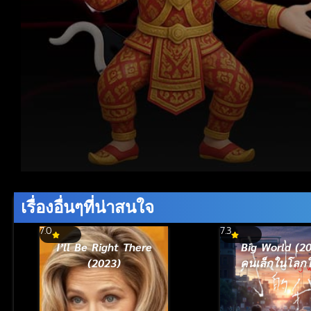
Volume
90%
เรื่องอื่นๆที่น่าสนใจ
7.0
7.3
I’ll Be Right There
Big World (2
(2023)
คนเล็กในโลก