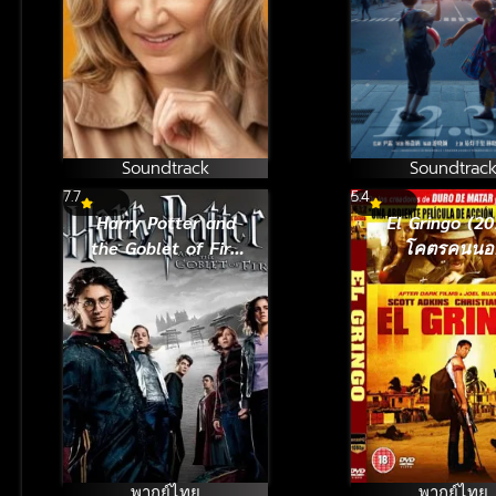
Soundtrack
Soundtrac
7.7
5.4
Harry Potter and
El Gringo (20
the Goblet of Fire
โคตรคนนอ
(2005) แฮร์รี่ พอต
กฎหมาย
เตอร์กับถ้วยอัคนี
พากย์ไทย
พากย์ไทย