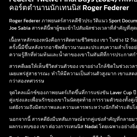
คอร์ตตำนานนักเทนนิส Roger Federer
Roger Federer ภาพยนตร์สารคดีชีวประวัติแนว Sport Docum
Joe Sabia สารคดีนี้พาผู้ชมเข้าไปสัมผัสช่วงเวลาที่สำคัญที่สุด
เนื้อหาหลักของหนังคือการติดตามชีวิตของ เขา ในช่วง 12 ว
ครั้งนี้มีขึ้นหลังจากอาชีพที่ยาวนานและประสบความสำเร็จอย่าง
ความรู้สึกที่ท่วมท้นและน้ำตาของเขาในทันทีที่การประกาศกำล
สารคดีเผยให้เห็นชีวิตส่วนตัวของ เขาอย่างใกล้ชิดในช่วงเวลาด
เผยแพร่สู่สาธารณะ ทำให้มีความเป็นส่วนตัวสูงมาก เขาแ
กว่าสองทศวรรษ
จุดไคลแม็กซ์ของภาพยนตร์เกิดขึ้นที่การแข่งขัน Laver Cup ปี
คู่แข่งและเพื่อนรักของเขาในนัดสุดท้าย การรวมตัวของทั้งคู่เ
แต่ยังรวมถึงมิตรภาพและความเคารพระหว่างนักกีฬาระดับโล
นอกจากนี้ สารคดียังมีบทสัมภาษณ์จากคู่แข่งสำคัญที่กลายมาเป
ผลกระทบของ เขา ต่อวงการเทนนิส Nadal โดยเฉพาะอย่างยิ่ง แ