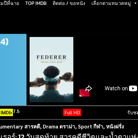
ปีที่ฉาย
TOP IMDB
ติดต่อ / ขอหนัง
เลือกตามหมวดหมู่
24)
7.5
IMDb
Full HD
รับช
umentary สารคดี
,
Drama ดราม่า
,
Sport กีฬา
,
หนังฝรั่ง
เรอร์: 12 วันสุดท้าย สารคดีชีวิตและน้ำตาแ