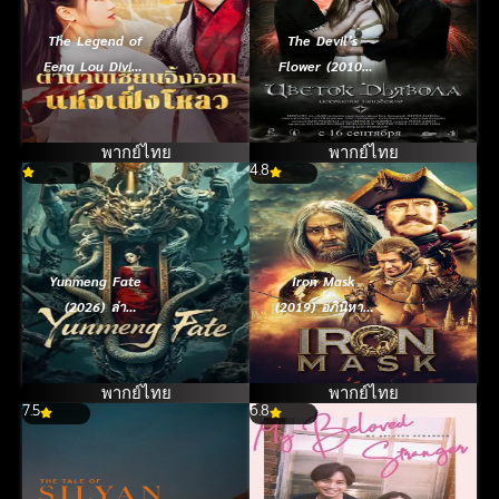
The Legend of
The Devil’s
Feng Lou Divine
Flower (2010)
Fox (2025)
ปาฏิหาริย์มัจจุราช
ตำนานเซียน
ล่ารัก
จิ้งจอกแห่งเฟิ่งโหล
พากย์ไทย
พากย์ไทย
ว
4.8
Yunmeng Fate
Iron Mask
(2026) ล่า
(2019) อภินิหาร
ขุมทรัพย์ แดน
มังกรฟัดโลก
เมฆา
พากย์ไทย
พากย์ไทย
7.5
6.8