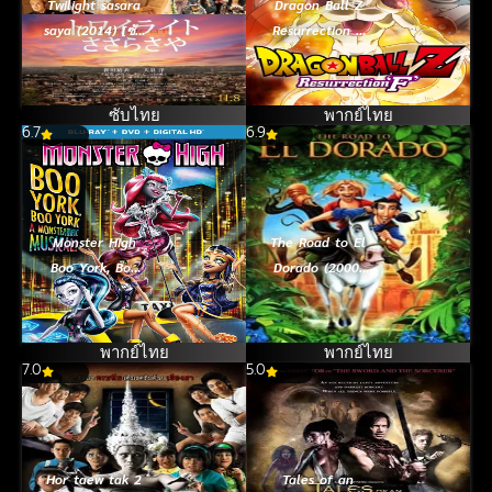
Twilight sasara
Dragon Ball Z
saya (2014) [ซับ
Resurrection F
ไทย]
(2015) ดราก้อน
บอลแซด เดอะมูฟ
วี่ การคืนชีพของ
ซับไทย
พากย์ไทย
6.7
6.9
ฟรีสเซอร์
Monster High
The Road to El
Boo York, Boo
Dorado (2000)
York (2015) มอน
ผจญภัยแดน
สเตอร์ ไฮ มนต์
มหัศจรรย์
เพลงเมืองบูยอร์ค
พากย์ไทย
พากย์ไทย
7.0
5.0
Hor taew tak 2
Tales of an