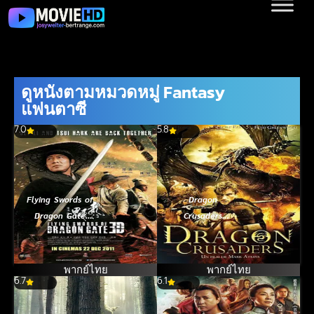
ดูหนังตามหมวดหมู่ Fantasy
แฟนตาซี
7.0
5.8
Flying Swords of
Dragon
Dragon Gate
Crusaders
(2011) พยัคฆ์
(2011) ศึกอัศวิน
ตะลุยพยัคฆ์
ล้างคำสาปมังกร
พากย์ไทย
พากย์ไทย
6.7
6.1