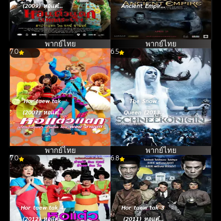
(2009) หอแต๋ว
Ancient Empire
แตก แหกกระเจิง
(2010) ตำนาน
พิทักษ์อาณาจักร
โบราณ
พากย์ไทย
พากย์ไทย
7.0
6.5
Hor taew tak
The Snow
(2007) หอแต๋ว
Queen (2013)
แตก
สงครามมหาเวทย์
ราชินีหิมะ
พากย์ไทย
พากย์ไทย
7.0
6.8
Hor taew tak 4
Hor taew tak 3
(2012) หอแต๋ว
(2011) หอแต๋ว