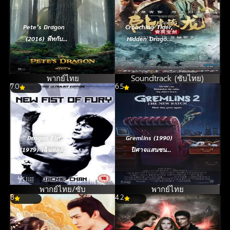
Pete’s Dragon
Crouching Tiger,
(2016) พีทกับ
Hidden Dragon
มังกรมหัศจรรย์
2 Sword of
Destiny (2016)
พยัคฆ์ระห่ำ มังกร
พากย์ไทย
Soundtrack (ซับไทย)
7.0
6.5
ผยองโลก 2 (ซับ
ไทย)
Dragon Fist
Gremlins (1990)
(1979) เฉินหลง สู้
ปิศาจแสนซน
ตาย
ภาค 2
พากย์ไทย/ซับ
พากย์ไทย
8
4.2