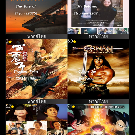
The Tale of
My Beloved
Silyan (2025)
Stranger (2025)
รักแรก แปลกหน้า
พากย์ไทย
พากย์ไทย
2
6.9
Thunder Twins
Conan the
(2021) เหลย
Barbarian
เจิ้นจื่อ วีรบุรุษเทพ
(1982) โคแนน
สายฟ้า
ยอดคนแดนเถื่อน
พากย์ไทย
พากย์ไทย
5.7
7.1