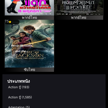
แตก ภาค 4
แตก ภาค 3
พากย์ไทย
พากย์ไทย
7.5
Percy Jackson
and the
Olympians
Season 1
ซับไทย
ประเภทหนัง
Action บู๊
(193)
Action บู๊
(1,585)
Adaptation
(5)