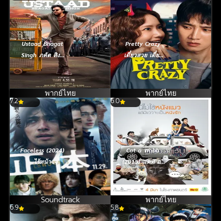
Ustaad Bhagat
Pretty Crazy
Singh ภคัต สิงห์
เดี๋ยวสวย เดี๋ยว
ยอดคนผดุงความ
แสบ ผมแทบจะ
ยุติธรรม (2026)
เครซี่ (2025)
พากย์ไทย
พากย์ไทย
7.2
6.0
Faceless (2024)
Cat a Wabb
ไร้หน้า
(2015) แคท อะ
แว้บ แบบว่ารักอ่ะ
Soundtrack
พากย์ไทย
6.9
5.8