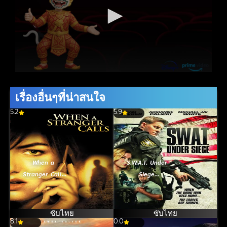
เรื่องอื่นๆที่น่าสนใจ
5.2
5.9
When a
S.W.A.T. Under
Stranger Calls
Siege
(2006) โทรมาฆ่า
จู่โจม..เดือด..ระห่ำ
อย่าอยู่คนเดียว
[ซับไทย] (2017)
ซับไทย
ซับไทย
8.1
0.0