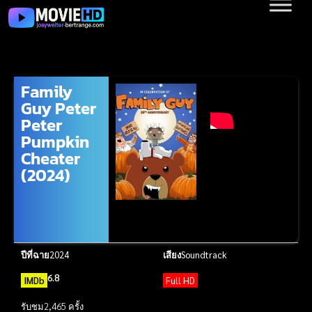
Family
Guy Peter
Peter
Pumpkin
Cheater
(2024)
ปีที่ฉาย
2024
เสียง
Soundtrack
6.8
IMDb
Full HD
รับชม
2,465 ครั้ง