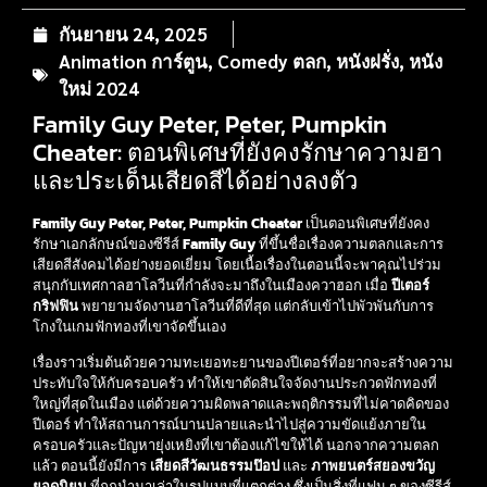
กันยายน 24, 2025
Animation การ์ตูน
,
Comedy ตลก
,
หนังฝรั่ง
,
หนัง
ใหม่ 2024
Family Guy Peter, Peter, Pumpkin
Cheater: ตอนพิเศษที่ยังคงรักษาความฮา
และประเด็นเสียดสีได้อย่างลงตัว
Family Guy Peter, Peter, Pumpkin Cheater
เป็นตอนพิเศษที่ยังคง
รักษาเอกลักษณ์ของซีรีส์
Family Guy
ที่ขึ้นชื่อเรื่องความตลกและการ
เสียดสีสังคมได้อย่างยอดเยี่ยม โดยเนื้อเรื่องในตอนนี้จะพาคุณไปร่วม
สนุกกับเทศกาลฮาโลวีนที่กำลังจะมาถึงในเมืองควาฮอก เมื่อ
ปีเตอร์
กริฟฟิน
พยายามจัดงานฮาโลวีนที่ดีที่สุด แต่กลับเข้าไปพัวพันกับการ
โกงในเกมฟักทองที่เขาจัดขึ้นเอง
เรื่องราวเริ่มต้นด้วยความทะเยอทะยานของปีเตอร์ที่อยากจะสร้างความ
ประทับใจให้กับครอบครัว ทำให้เขาตัดสินใจจัดงานประกวดฟักทองที่
ใหญ่ที่สุดในเมือง แต่ด้วยความผิดพลาดและพฤติกรรมที่ไม่คาดคิดของ
ปีเตอร์ ทำให้สถานการณ์บานปลายและนำไปสู่ความขัดแย้งภายใน
ครอบครัวและปัญหายุ่งเหยิงที่เขาต้องแก้ไขให้ได้ นอกจากความตลก
แล้ว ตอนนี้ยังมีการ
เสียดสีวัฒนธรรมป๊อป
และ
ภาพยนตร์สยองขวัญ
ยอดนิยม
ที่ถูกนำมาเล่าในรูปแบบที่แตกต่าง ซึ่งเป็นสิ่งที่แฟน ๆ ของซีรีส์