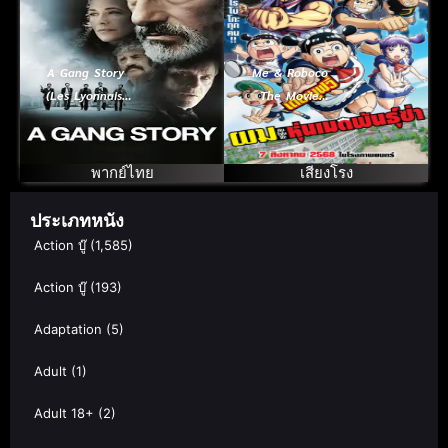
A Gang Story
Me & Roboco
(Les Lyonnais)
The Movie
(2011) ปิดบัญชี
(2025) ผมกับโร
ล้างบางมาเฟีย
โบโกะ หุ่นเมด
พันธุ์ซ่า เดอะมูฟวี่
พากย์ไทย
เสียงโรง
ประเภทหนัง
Action บู๊
(1,585)
Action บู๊
(193)
Adaptation
(5)
Adult
(1)
Adult 18+
(2)