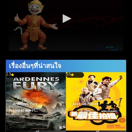
เรื่องอื่นๆที่น่าสนใจ
2.3
5.5
Ardennes Fury
Aces Go Places
(2014) สงคราม
5 The
ปฐพีเดือด
Terracotta Hit
(1989) โคตรเก่ง
มหาเฮง ภาค 5