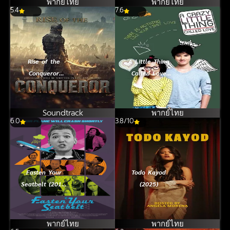
พากย์ไทย
พากย์ไทย
5.4
7.6
Rise of the
A Little Thing
Conqueror
Called Love
(2026)
(2010) สิ่งเล็กเล็ก
ที่เรียกว่ารัก
Soundtrack
พากย์ไทย
6.0
3.8/10
Fasten Your
Todo Kayod
Seatbelt (2013)
(2025)
นาทีฉุกเฉิน เหิร
ทะลุฟ้า
พากย์ไทย
พากย์ไทย