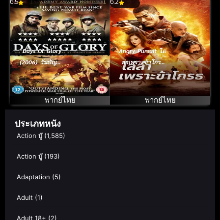
6.5
6.2
Days Of Glory
Angry Pursuit ไล่
(2006) วันบัญญัติ
ล่าเพราะข้าโกรธ
วีรบุรุษ
(2023)
พากย์ไทย
พากย์ไทย
ประเภทหนัง
Action บู๊
(1,585)
Action บู๊
(193)
Adaptation
(5)
Adult
(1)
Adult 18+
(2)