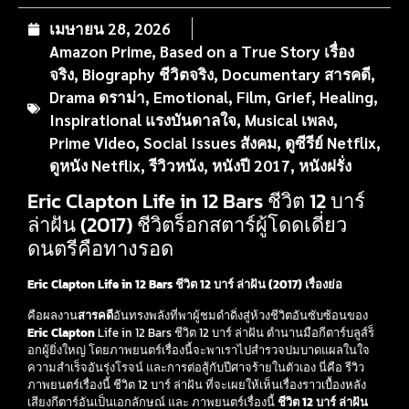
เมษายน 28, 2026
Amazon Prime
,
Based on a True Story เรื่อง
จริง
,
Biography ชีวิตจริง
,
Documentary สารคดี
,
Drama ดราม่า
,
Emotional
,
Film
,
Grief
,
Healing
,
Inspirational แรงบันดาลใจ
,
Musical เพลง
,
Prime Video
,
Social Issues สังคม
,
ดูซีรีย์ Netflix
,
ดูหนัง Netflix
,
รีวิวหนัง
,
หนังปี 2017
,
หนังฝรั่ง
Eric Clapton Life in 12 Bars ชีวิต 12 บาร์
ล่าฝัน (2017) ชีวิตร็อกสตาร์ผู้โดดเดี่ยว
ดนตรีคือทางรอด
Eric Clapton Life in 12 Bars ชีวิต 12 บาร์ ล่าฝัน (2017) เรื่องย่อ
คือผลงาน
สารคดี
อันทรงพลังที่พาผู้ชมดำดิ่งสู่ห้วงชีวิตอันซับซ้อนของ
Eric Clapton
Life in 12 Bars ชีวิต 12 บาร์ ล่าฝัน ตำนานมือกีตาร์บลูส์ร็
อกผู้ยิ่งใหญ่ โดยภาพยนตร์เรื่องนี้จะพาเราไปสำรวจปมบาดแผลในใจ
ความสำเร็จอันรุ่งโรจน์ และการต่อสู้กับปีศาจร้ายในตัวเอง นี่คือ รีวิว
ภาพยนตร์เรื่องนี้ ชีวิต 12 บาร์ ล่าฝัน ที่จะเผยให้เห็นเรื่องราวเบื้องหลัง
เสียงกีตาร์อันเป็นเอกลักษณ์ และ ภาพยนตร์เรื่องนี้
ชีวิต 12 บาร์ ล่าฝัน