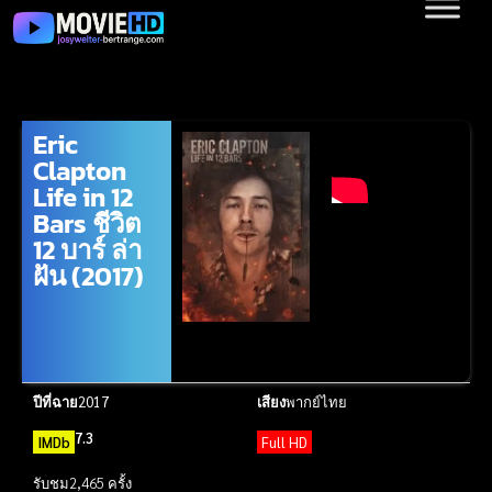
Eric
Clapton
Life in 12
Bars ชีวิต
12 บาร์ ล่า
ฝัน (2017)
ปีที่ฉาย
2017
เสียง
พากย์ไทย
7.3
IMDb
Full HD
รับชม
2,465 ครั้ง