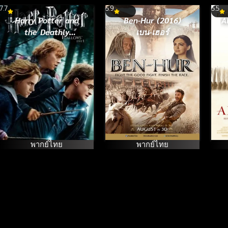
7.7
5.9
5.5
Harry Potter and
Ben-Hur (2016)
A
the Deathly
เบน-เฮอร์
Hallows Part 1
(2010) แฮร์รี่ พอต
เตอร์ กับ เครื่องราง
ยมฑูต ตอน 1
พากย์ไทย
พากย์ไทย