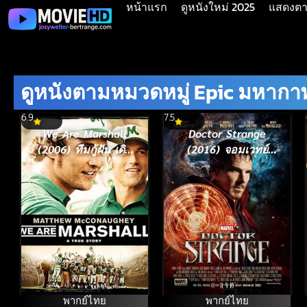
หน้าแรก
ดูหนังใหม่ 2025
แสดงตาม
ดูหนังตามหมวดหมู่ Epic มหากา
6.9
7.5
We Are Marshall
Doctor Strange
(2006) ทีมกู้ฝัน เดิม
(2016) จอมเวทย์
พันเกียรติยศ
มหากาฬ
พากย์ไทย
พากย์ไทย