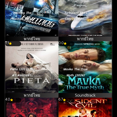
Hunting The
Turbulent Skies
Phantom (2014)
(2010) 39,000
ล่านรกโปรแกรม
ฟิต เฉียดนรกดิ่ง
มหากาฬ
โหม่งโลก
พากย์ไทย
พากย์ไทย
7.1
0.0
Pieta (2012) ปีเอ
Mavka The True
ตา คนบาปล้าง
Myth (2026)
โฉด
พากย์ไทย
Soundtrack
4.0
6.7