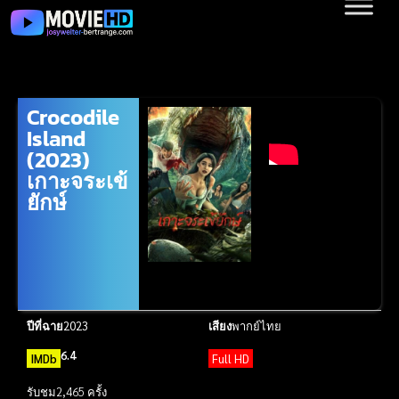
Crocodile
Island
(2023)
เกาะจระเข้
ยักษ์
ปีที่ฉาย
2023
เสียง
พากย์ไทย
6.4
IMDb
Full HD
รับชม
2,465 ครั้ง