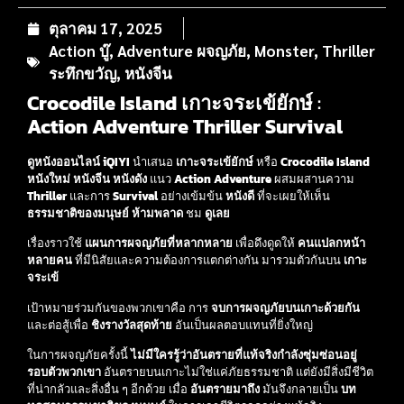
ตุลาคม 17, 2025
Action บู๊
,
Adventure ผจญภัย
,
Monster
,
Thriller
ระทึกขวัญ
,
หนังจีน
Crocodile Island เกาะจระเข้ยักษ์
:
Action
Adventure
Thriller
Survival
ดูหนังออนไลน์
iQIYI
นำเสนอ
เกาะจระเข้ยักษ์
หรือ
Crocodile Island
หนังใหม่
หนังจีน
หนังดัง
แนว
Action
Adventure
ผสมผสานความ
Thriller
และการ
Survival
อย่างเข้มข้น
หนังดี
ที่จะเผยให้เห็น
ธรรมชาติของมนุษย์
ห้ามพลาด
ชม
ดูเลย
เรื่องราวใช้
แผนการผจญภัยที่หลากหลาย
เพื่อดึงดูดให้
คนแปลกหน้า
หลายคน
ที่มีนิสัยและความต้องการแตกต่างกัน มารวมตัวกันบน
เกาะ
จระเข้
เป้าหมายร่วมกันของพวกเขาคือ การ
จบการผจญภัยบนเกาะด้วยกัน
และต่อสู้เพื่อ
ชิงรางวัลสุดท้าย
อันเป็นผลตอบแทนที่ยิ่งใหญ่
ในการผจญภัยครั้งนี้
ไม่มีใครรู้ว่าอันตรายที่แท้จริงกำลังซุ่มซ่อนอยู่
รอบตัวพวกเขา
อันตรายบนเกาะไม่ใช่แค่ภัยธรรมชาติ แต่ยังมีสิ่งมีชีวิต
ที่น่ากลัวและสิ่งอื่น ๆ อีกด้วย เมื่อ
อันตรายมาถึง
มันจึงกลายเป็น
บท