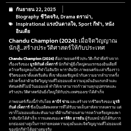
กันยายน 22, 2025
Biography ชีวิตจริง
,
Drama ดราม่า
,
Inspirational แรงบันดาลใจ
,
Sport กีฬา
,
หนัง
อินเดีย
Chandu Champion (2024): เมื่อจิตวิญญาณ
นักสู้…สร้างประวัติศาสตร์ให้กับประเทศ
Chandu Champion (2024)
คือภาพยนตร์ชีวประวัติ-กีฬาที่สร้างจาก
เรื่องจริงของ
มูรลิกันต์ เพ็ตการ์
นักกีฬาผู้ยิ่งใหญ่คนแรกของอินเดียที่
คว้าเหรียญทองในกีฬาโอลิมปิก พาราลิมปิก ภาพยนตร์จะเล่าเรื่องราว
ชีวิตของเขาตั้งแต่เริ่มต้น ที่เขาต้องเผชิญหน้ากับความยากลำบากครั้ง
แล้วครั้งเล่าด้วยจิตวิญญาณที่ไม่ยอมแพ้ ความมุ่งมั่นอันแรงกล้าและ
ทัศนคติที่ไม่มีวันยอมแพ้ ทำให้เขาสามารถก้าวผ่านทุกอุปสรรคและ
สร้างประวัติศาสตร์อันยิ่งใหญ่ให้กับประเทศของเขาได้สำเร็จ
ภาพยนตร์เรื่องนี้กำกับโดย
คาบีร์ ข่าน
และสร้างจากชีวิตจริงของ
มูรลิ
กันต์ เพ็ตการ์
ซึ่งเป็นอดีตพลทหารที่ได้รับบาดเจ็บสาหัสจากสงคราม แต่
เขาก็ไม่ยอมแพ้และหันมาเอาดีด้านกีฬาจนสามารถคว้าเหรียญทองพา
ราลิมปิกได้สำเร็จ การแสดงของ
คาร์ติก อารยัน
ผู้รับบทนำยังได้รับการ
ยกย่องอย่างสูงในการถ่ายทอดความมุ่งมั่นและจิตวิญญาณที่ไม่ยอมแพ้
ของนักกีฬาได้อย่างสมจริง