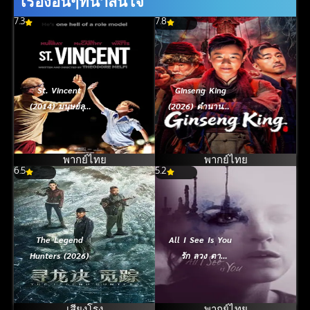
เรื่องอื่นๆที่น่าสนใจ
7.3
7.8
St. Vincent
Ginseng King
(2014) มนุษย์ลุง
(2026) ตำนานนัก
วินเซนต์ แก่
ล่าภูผาอาถรรพ์
กาย..แต่ใจเฟี้ยว
พากย์ไทย
พากย์ไทย
6.5
5.2
The Legend
All I See Is You
Hunters (2026)
รัก ลวง ตา
(2016)
เสียงโรง
พากย์ไทย