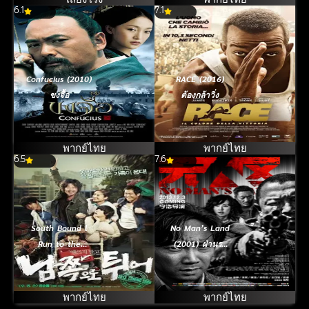
6.1
7.1
Confucius (2010)
RACE (2016)
ขงจื้อ
ต้องกล้าวิ่ง
พากย์ไทย
พากย์ไทย
6.5
7.6
South Bound l
No Man’s Land
Run to the
(2001) ฝ่านรก
South (2013)
แดนทมิฬ
พากย์ไทย
พากย์ไทย