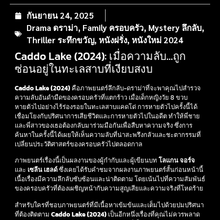
กันยายน 24, 2025
Drama ดราม่า
,
Family ครอบครัว
,
Mystery ลึกลับ
,
Thriller ระทึกขวัญ
,
หนังฝรั่ง
,
หนังใหม่ 2024
Caddo Lake (2024): เมื่อความลับ…ถูก
ซ่อนอยู่ในทะเลสาบที่เงียบสงบ
Caddo Lake (2024)
คือภาพยนตร์ลึกลับ-ดราม่าที่จะพาคุณไปสำรวจ
ความลับอันดำมืดของครอบครัวที่แตกร้าว เมื่อเด็กหญิงวัย 8 ขวบ
หายตัวไปอย่างไร้ร่องรอยในทะเลสาบแคดโด่ การหายตัวไปครั้งนี้ได้
เชื่อมโยงกับปริศนาการเสียชีวิตและการหายตัวไปในอดีต ทำให้พี่ชาย
และพี่สาวของเธอต้องกลับมาร่วมมือกันเพื่อสืบหาความจริง ซึ่งการ
ค้นหาในครั้งนี้ได้เผยให้เห็นความลับที่น่าสะพรึงกลัวและชะตากรรมที่
เปลี่ยนประวัติศาสตร์ของครอบครัวไปตลอดกาล
ภาพยนตร์เรื่องนี้เป็นผลงานของผู้กำกับและผู้เขียนบท
โลแกน จอร์จ
และ
เซลีน เฮลด์
ซึ่งเคยได้รับคำชมจากผลงานภาพยนตร์สั้นก่อนหน้านี้
เนื้อเรื่องมีความลึกลับซับซ้อนและน่าติดตาม โดยเน้นไปที่ความสัมพันธ์
ของครอบครัวที่ต้องเผชิญหน้ากับความสูญเสียและความจริงที่โหดร้าย
สำหรับใครที่ชอบภาพยนตร์ที่มีเนื้อหาเข้มข้นและเต็มไปด้วยปมปริศนา
ที่ต้องติดตาม
Caddo Lake (2024)
เป็นอีกหนึ่งเรื่องที่คุณไม่ควรพลาด