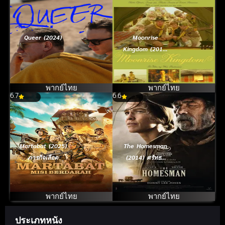
Queer (2024)
Moonrise
Kingdom (2012)
คู่กิ๊กซ่าส์ สารพัด
แสบ
พากย์ไทย
พากย์ไทย
6.7
6.6
Martabat (2025)
The Homesman
ภารกิจเลือด
(2014) ศรัทธา
ความหวัง แดน
เกียรติยศ
พากย์ไทย
พากย์ไทย
ประเภทหนัง