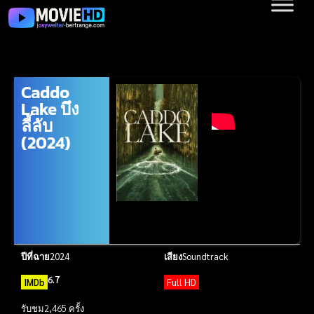
Caddo
Lake บึง
ลี้ลับ
(2024)
ปีที่ฉาย
2024
เสียง
Soundtrack
6.7
IMDb
Full HD
รับชม
2,465 ครั้ง