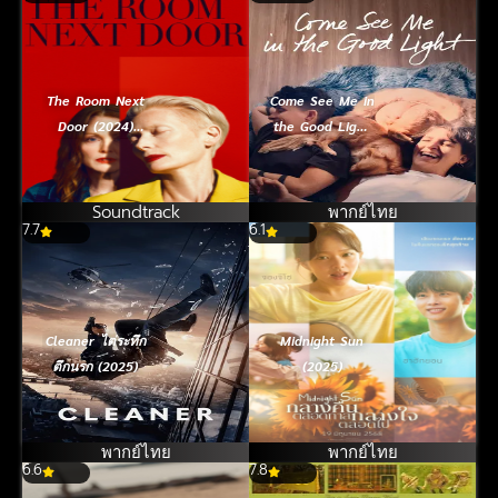
The Room Next
Come See Me in
Door (2024)
the Good Light
เดอะ รูม เน็กซ์
(2025) แสงแห่ง
ดอร์
ความทรงจำ
Soundtrack
พากย์ไทย
7.7
6.1
Cleaner ไต่ระทึก
Midnight Sun
ตึกนรก (2025)
(2025)
พากย์ไทย
พากย์ไทย
6.6
7.8