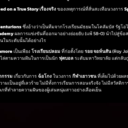
ed on a True Story เรื่องจริง
ของเหตุการณ์ที่สั่นสะเทือนวงการ
S
Centurions
ซึ่งอ้างว่าเป็นทีมจากโรงเรียนมัธยมในโคลัมบัส รัฐโอไ
cademy
ผลการแข่งขันที่ออกมาอย่างย่อยยับ (แพ้ 58-0) นำไปสู่ข้อสง
ในระดับนั้นได้อย่างไร
amore
เป็นเพียง
โรงเรียนปลอม
ที่ก่อตั้งโดย
รอย จอห์นสัน
(Roy Joh
พื่อไล่ตามความฝันในการเป็นนัก
ฟุตบอล
ระดับมหาวิทยาลัย แต่กลับถ
ากรรม
เกี่ยวกับการ
ฉ้อโกง
ในวงการ
กีฬาเยาวชน
ที่เต็มไปด้วย
ป็นอยู่ที่เลวร้าย ไม่มีทั้งการเรียนการสอนจริงจัง ไม่มีสวัสดิการ 
ที่ทำลายความฝันของผู้เล่นหนุ่มสาวอย่างเลือดเย็น