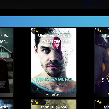
4.7
6.4
) อิน
MindGamers เชื่อม
Sw
ณตาม
สมองครองโลก
(2015)
พากย์ไทย
4.8
6.4
State
Year 10 (2024)
Th