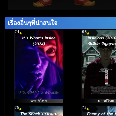
Volume
90%
เรื่องอื่นๆที่น่าสนใจ
7.4
6.8
It’s What’s Inside
Insidious (2010
(2024)
ซิเดียส วิญญา
ติด
พากย์ไทย
พากย์ไทย
7.5
7.3
The Shack กระท่อม
Enemy of the 