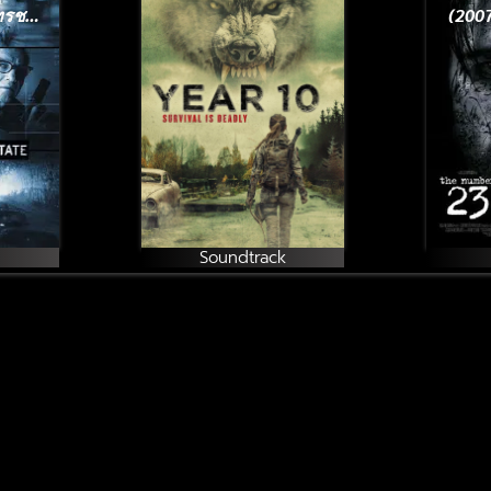
าทรชน
(200
Soundtrack