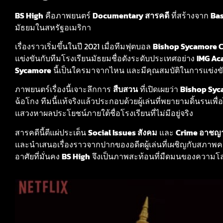
BS High
คือภาพยนตร์
Documentary สารคดี
ที่สร้างจาก
Bas
มัธยมในสหรัฐอเมริกา
เรื่องราวเริ่มขึ้นในปี 2021 เมื่อทีมฟุตบอล
Bishop Sycamore 
แข่งขันกับทีมโรงเรียนมัธยมชื่อดังระดับประเทศอย่าง
IMG A
Sycamore
นี้เป็นใครมาจากไหน และมีคุณสมบัติในการแข่งขัน
ภาพยนตร์เรื่องนี้เจาะลึกการ
สืบสวน
ที่เปิดเผยว่า
Bishop Syc
ฉ้อโกง ทีมนี้แท้จริงแล้วประกอบด้วยผู้เล่นที่พยายามดิ้นรนเ
แสวงหาผลประโยชน์ภายใต้ชื่อโรงเรียนที่ไม่มีอยู่จริง
สารคดีนี้ตีแผ่ประเด็น
Social Issues สังคม
และ
Crime อาชญ
และนำเสนอเรื่องราวจากปากของอดีตผู้เล่นที่เผชิญกับสภาพความเ
อาศัยที่มั่นคง
BS High
จึงเป็นภาพสะท้อนที่มืดมนของความโลภ