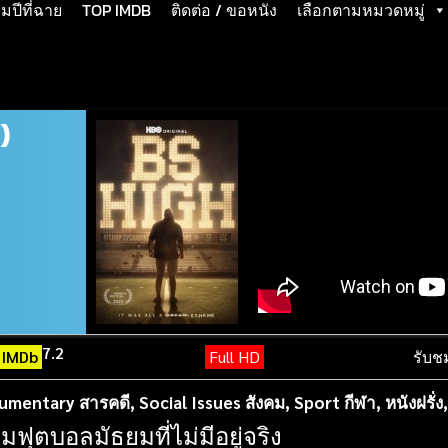
ปีที่ฉาย
TOP IMDB
ติดต่อ / ขอหนัง
เลือกตามหมวดหมู่
)
7.2
IMDb
Full HD
รับช
umentary สารคดี
,
Social Issues สังคม
,
Sport กีฬา
,
หนังฝรั่ง
มฟุตบอลมัธยมที่ไม่มีอยู่จริง