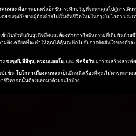
องคนหลง
คือภาพยนตร์แอ็กชัน-ระทึกขวัญที่จะพาคุณไปสู่การเดินท
ดย ซงจุงกิ) ชายผู้ต้องย้ายไปเริ่มต้นชีวิตใหม่ในกรุงโบโกตา ปร
ได้เข้าไปพัวพันกับธุรกิจมืดและต้องทำภารกิจอันตรายที่เดิมพันด้วยช
วามตึงเครียดที่จะทำให้คุณได้ลุ้นระทึกไปกับการตัดสินใจของตัว
่าง
ซงจุงกิ, อีอีจุน, ควอนแฮฮโย,
และ
พัคจีฮวัน
มาร่วมสร้างสรรค์ผ
่เข้มข้น
โบโกตา เมืองคนหลง
เป็นอีกหนึ่งเรื่องที่คุณไม่ควรพลาด
อาชีวิตรอดนั้นต้องแลกมาด้วยอะไรบ้าง