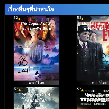
90%
เรื่องอื่นๆที่น่าสนใจ
5.2
5.3
The Legend of Zu
Meeting Evil ประจัน
(2001) ซูซัน ศึกเทพ
หน้าอำมหิต (2
ยุทธถล่มฟ้า
พากย์ไทย
พากย์ไทย
6.2
5.7
Insurgent (2015)
Mortal Thoug
คนกบฏโลก
ใครฆ่า? (19