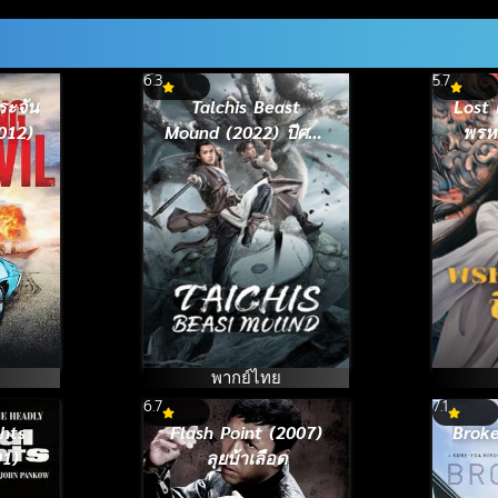
6.3
5.7
Talchis Beast
Lost 
012)
Mound (2022) ปีศาจ
พรหม
แห่งไท่จี๋
พากย์ไทย
6.7
7.1
hts
Flash Point (2007)
Broke
91)
ลุยบ้าเลือด