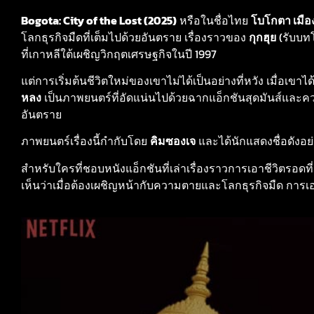
Bogota: City of the Lost (2025)
หรือในชื่อไทย
โบโกตา เมื
โลกธุรกิจมืดที่เต็มไปด้วยอันตราย เรื่องราวของ
กุกฮุย
(รับบทโ
ที่เกาหลีใต้เผชิญวิกฤตเศรษฐกิจในปี 1997
แต่การเริ่มต้นชีวิตใหม่ของเขาไม่ได้เป็นอย่างที่หวัง เมื่อเขา
หลง
เป็นภาพยนตร์ที่อัดแน่นไปด้วยฉากแอ็กชันสุดมันส์และค
อันตราย
ภาพยนตร์เรื่องนี้กำกับโดย
คิมซองเจ
และได้นักแสดงชื่อดังอย
สำหรับใครที่ชอบหนังแอ็กชันที่เล่าเรื่องราวการเอาชีวิตรอดที
เห็นว่าเมื่อต้องเผชิญหน้ากับความตายและโลกธุรกิจมืด การเ