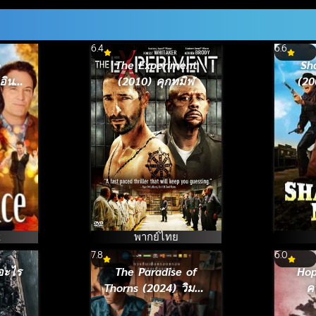
6.4
6.6
o
The Experiment
Sh
อินทู
(2010) คุกทมิฬ
(20
23)
k
พากย์ไทย
7.8
6.0
นอะไร
The Paradise of
Hop
Thorns (2024) วิมาน
ค
หนาม