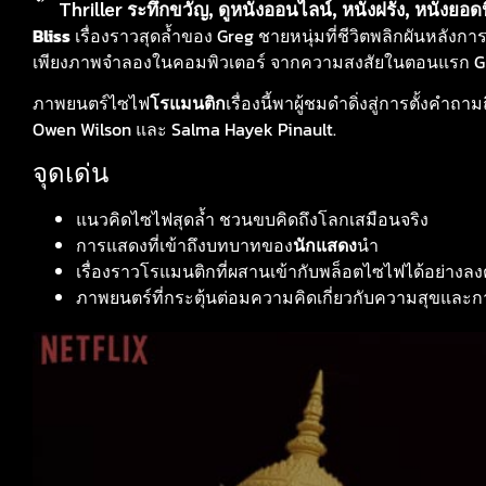
Thriller ระทึกขวัญ
,
ดูหนังออนไลน์
,
หนังฝรั่ง
,
หนังยอด
Bliss
เรื่องราวสุดล้ำของ Greg ชายหนุ่มที่ชีวิตพลิกผันหลังการหย
เพียงภาพจำลองในคอมพิวเตอร์ จากความสงสัยในตอนแรก Greg 
ภาพยนตร์ไซไฟ
โรแมนติก
เรื่องนี้พาผู้ชมดำดิ่งสู่การตั้ง
Owen Wilson และ Salma Hayek Pinault.
จุดเด่น
แนวคิดไซไฟสุดล้ำ ชวนขบคิดถึงโลกเสมือนจริง
การแสดงที่เข้าถึงบทบาทของ
นักแสดง
นำ
เรื่องราวโรแมนติกที่ผสานเข้ากับพล็อตไซไฟได้อย่างลง
ภาพยนตร์ที่กระตุ้นต่อมความคิดเกี่ยวกับความสุขและก