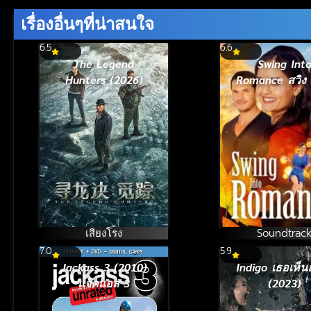
90%
เรื่องอื่นๆที่น่าสนใจ
6.5
6.6
The Legend
Swing Int
Hunters (2026)
Romance สวิง 
โรแมนซ์ (20
เสียงโรง
Soundtrac
7.0
5.9
Jackass 3 (2010)
Indigo เธอเห็
แจ๊คแอส 3
(2023)