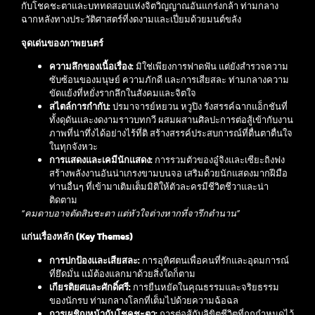
กับโชคชะตาและบททดสอบแห่งจิตวิญญาณอันแกร่งกล้า ท่ามกลาง
ฉากหลังทางประวัติศาสตร์ที่งดงามและเปี่ยมด้วยมนต์ขลัง
จุดเด่นของภาพยนตร์
ความลึกของเนื้อเรื่อง:
มิใช่เพียงการฟาดฟัน แต่ยังสำรวจความ
ซับซ้อนของมนุษย์ ความภักดี และการเสียสละ ท่ามกลางความ
ขัดแย้งที่หยั่งรากลึกในสังคมและจิตใจ
สไตล์การกำกับ:
ปรมาจารย์หยวน หวูปิง รังสรรค์ฉากแอ็กชันที่
ทั้งดุดันและงดงามราวบทกวี ผสมผสานศิลปะการต่อสู้เข้ากับงาน
ภาพที่น่าทึ่งได้อย่างไร้ที่ติ สร้างสรรค์ประสบการณ์ที่ตื่นตาตื่นใจ
ในทุกจังหวะ
การแสดงและเคมีนักแสดง:
การรวมตัวของอู๋จิงและเซียะถิงฟง
สร้างพลังงานอันน่าเกรงขามบนจอ เสริมด้วยนักแสดงมากฝีมือ
ท่านอื่นๆ ที่เข้ามาเติมเต็มมิติให้ตัวละครมีชีวิตชีวาและน่า
ติดตาม
“คมดาบอาจตัดสินชะตา แต่หัวใจต่างหากที่จารึกตำนาน”
แก่นเรื่องหลัก (Key Themes)
การปกป้องและเสียสละ:
การอุทิศตนเพื่อคนที่รักและอุดมการณ์
ที่ยึดมั่น แม้ต้องแลกมาด้วยสิ่งใดก็ตาม
เกียรติยศและศักดิ์ศรี:
การยืนหยัดในคุณธรรมและจริยธรรม
ของนักรบ ท่ามกลางโลกที่เต็มไปด้วยความฉ้อฉล
การเผชิญหน้ากับโชคชะตา:
การต่อสู้กับลิขิตชีวิตที่ถูกกำหนดไว้