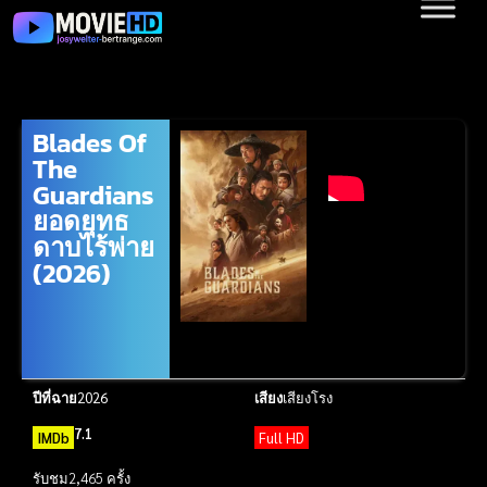
Blades Of
The
Guardians
ยอดยุทธ
ดาบไร้พ่าย
(2026)
ปีที่ฉาย
2026
เสียง
เสียงโรง
7.1
IMDb
Full HD
รับชม
2,465 ครั้ง