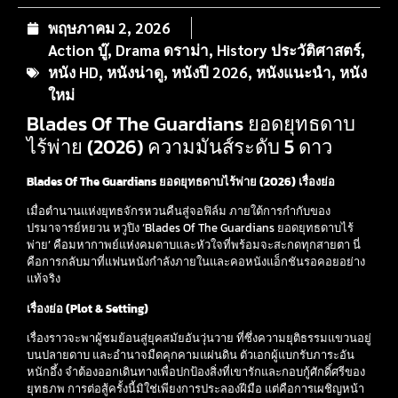
พฤษภาคม 2, 2026
Action บู๊
,
Drama ดราม่า
,
History ประวัติศาสตร์
,
หนัง HD
,
หนังน่าดู
,
หนังปี 2026
,
หนังแนะนำ
,
หนัง
ใหม่
Blades Of The Guardians ยอดยุทธดาบ
ไร้พ่าย (2026) ความมันส์ระดับ 5 ดาว
Blades Of The Guardians ยอดยุทธดาบไร้พ่าย (2026) เรื่องย่อ
เมื่อตำนานแห่งยุทธจักรหวนคืนสู่จอฟิล์ม ภายใต้การกำกับของ
ปรมาจารย์หยวน หวูปิง ‘Blades Of The Guardians ยอดยุทธดาบไร้
พ่าย’ คือมหากาพย์แห่งคมดาบและหัวใจที่พร้อมจะสะกดทุกสายตา นี่
คือการกลับมาที่แฟนหนังกำลังภายในและคอหนังแอ็กชันรอคอยอย่าง
แท้จริง
เรื่องย่อ (Plot & Setting)
เรื่องราวจะพาผู้ชมย้อนสู่ยุคสมัยอันวุ่นวาย ที่ซึ่งความยุติธรรมแขวนอยู่
บนปลายดาบ และอำนาจมืดคุกคามแผ่นดิน ตัวเอกผู้แบกรับภาระอัน
หนักอึ้ง จำต้องออกเดินทางเพื่อปกป้องสิ่งที่เขารักและกอบกู้ศักดิ์ศรีของ
ยุทธภพ การต่อสู้ครั้งนี้มิใช่เพียงการประลองฝีมือ แต่คือการเผชิญหน้า