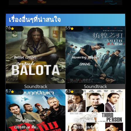
เรื่องอื่นๆที่น่าสนใจ
7.6
5.9
Ballot (2024)
Hovering Blade
บัตรเลือดตั้ง
(2024)
Soundtrack
Soundtrack
6.7
6.3
The A-Team
Third Person
(2010) เอ ทีม
(2013) ปมร้อน