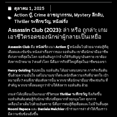
ตุลาคม 1, 2025
Action บู๊
,
Crime อาชญากรรม
,
Mystery ลึกลับ
,
Thriller ระทึกขวัญ
,
หนังฝรั่ง
Assassin Club (2023): ล่า หรือ ถูกล่า: เกม
เอาชีวิตรอดของนักฆ่าผู้กลายเป็นเหยื่อ
Assassin Club
คือ
หนังฝรั่ง
แนว
Action บู๊
หนังเต็มไปด้วยฉากต่อสู้ที่ดุ
เดือดและเข้มข้น หนังเล่าเรื่องราวของ จอห์นสัน เขาคือนักฆ่ามืออาชีพ
ที่เก่งกาจที่สุดในโลก จอห์นสันถูกว่าจ้างให้รับสัญญาอันตราย เขาต้อง
สังหารเป้าหมาย 7 คนทั่วโลก นี่คือภารกิจที่ใหญ่ที่สุดในอาชีพของเขา
Henry Golding
รับบทเป็น จอห์นสัน ได้อย่างสมบทบาท ภารกิจเริ่มต้น
ขึ้นด้วยความมั่นใจ แต่ไม่นานเขาก็ตระหนักถึงความจริงที่น่าตกใจ เป้า
หมายทั้ง 7 คนที่เขาต้องสังหารนั้น พวกเขาคือนักฆ่ามืออาชีพเช่นกัน ที่
สำคัญ พวกเขาทั้งหมดถูกว่าจ้างให้สังหาร จอห์นสัน ด้วย
เกมล่าได้เปลี่ยนเป็นเกมเอาชีวิตรอด
Thriller ระทึกขวัญ
จึงเกิดขึ้น
จอห์นสันต้องต่อสู้กับนักฆ่าที่เก่งที่สุดจากทั่วทุกมุมโลก ทุกการ
เคลื่อนไหวเต็มไปด้วยอันตราย นี่คือการต่อสู้ที่ดุเดือดและไม่มีวันสิ้นสุด
Noomi Rapace
และ
Daniela Melchior
เข้าร่วมการล่า ทำให้เรื่องราว
มีความซับซ้อนยิ่งขึ้น