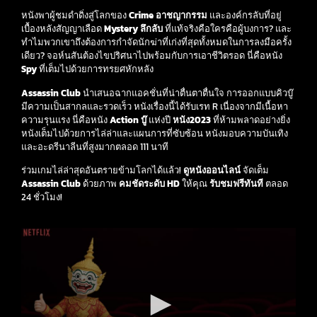
หนังพาผู้ชมดำดิ่งสู่โลกของ
Crime อาชญากรรม
และองค์กรลับที่อยู่
เบื้องหลังสัญญาเลือด
Mystery ลึกลับ
ที่แท้จริงคือใครคือผู้บงการ? และ
ทำไมพวกเขาถึงต้องการกำจัดนักฆ่าที่เก่งที่สุดทั้งหมดในการลงมือครั้ง
เดียว? จอห์นสันต้องไขปริศนาไปพร้อมกับการเอาชีวิตรอด นี่คือหนัง
Spy
ที่เต็มไปด้วยการทรยศหักหลัง
Assassin Club
นำเสนอฉากแอคชั่นที่น่าตื่นตาตื่นใจ การออกแบบคิวบู๊
มีความเป็นสากลและรวดเร็ว หนังเรื่องนี้ได้รับเรท R เนื่องจากมีเนื้อหา
ความรุนแรง นี่คือหนัง
Action บู๊
แห่งปี
หนัง2023
ที่ห้ามพลาดอย่างยิ่ง
หนังเต็มไปด้วยการไล่ล่าและแผนการที่ซับซ้อน หนังมอบความบันเทิง
และอะดรีนาลีนที่สูงมากตลอด 111 นาที
ร่วมเกมไล่ล่าสุดอันตรายข้ามโลกได้แล้ว!
ดูหนังออนไลน์
จัดเต็ม
Assassin Club
ด้วยภาพ
คมชัดระดับ HD
ให้คุณ
รับชมฟรีทันที
ตลอด
24 ชั่วโมง!