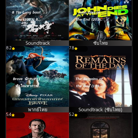
8 Tin Lung baat
John Dies at
Bou (2023) 8
the End (2012)
เทพอสูรมังกรฟ้า
นายจอห์นตาย
ตอน Sakra เฉียว
ตอนจบ
ฟง จอมยุทธไร้
Soundtrack
ซับไทย
8.2
พ่าย
7.8
Brave นักรบสาว
The Remains of
หัวใจมหากาฬ
the Day (1993)
(2012)
ครั้งหนึ่งที่เรารำลึก
[ซับไทย]
พากย์ไทย
Soundtrack (ซับไทย)
5.4
5.2