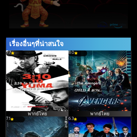
เรื่องอื่นๆที่น่าสนใจ
7.7
8.0
3:10 To Yuma
The Avengers
(2007) ชาติเสือ
(2012) ดิ อเวนเจ
แดนทมิฬ
อร์ส
พากย์ไทย
พากย์ไทย
7.1
6.3