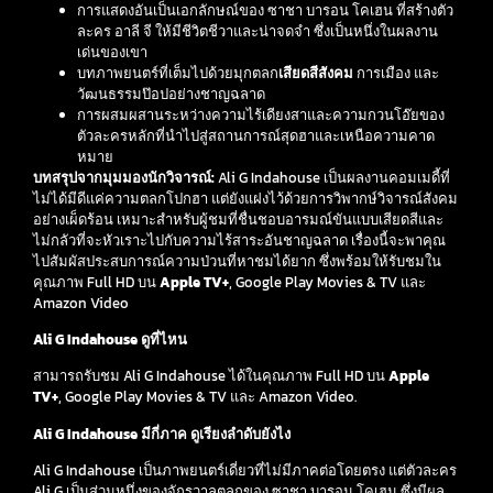
การแสดงอันเป็นเอกลักษณ์ของ ซาชา บารอน โคเฮน ที่สร้างตัว
ละคร อาลี จี ให้มีชีวิตชีวาและน่าจดจำ ซึ่งเป็นหนึ่งในผลงาน
เด่นของเขา
บทภาพยนตร์ที่เต็มไปด้วยมุกตลก
เสียดสีสังคม
การเมือง และ
วัฒนธรรมป๊อปอย่างชาญฉลาด
การผสมผสานระหว่างความไร้เดียงสาและความกวนโอ๊ยของ
ตัวละครหลักที่นำไปสู่สถานการณ์สุดฮาและเหนือความคาด
หมาย
บทสรุปจากมุมมองนักวิจารณ์:
Ali G Indahouse เป็นผลงานคอมเมดี้ที่
ไม่ได้มีดีแค่ความตลกโปกฮา แต่ยังแฝงไว้ด้วยการวิพากษ์วิจารณ์สังคม
อย่างเผ็ดร้อน เหมาะสำหรับผู้ชมที่ชื่นชอบอารมณ์ขันแบบเสียดสีและ
ไม่กลัวที่จะหัวเราะไปกับความไร้สาระอันชาญฉลาด เรื่องนี้จะพาคุณ
ไปสัมผัสประสบการณ์ความป่วนที่หาชมได้ยาก ซึ่งพร้อมให้รับชมใน
คุณภาพ Full HD บน
Apple TV+
, Google Play Movies & TV และ
Amazon Video
Ali G Indahouse ดูที่ไหน
สามารถรับชม Ali G Indahouse ได้ในคุณภาพ Full HD บน
Apple
TV+
, Google Play Movies & TV และ Amazon Video.
Ali G Indahouse มีกี่ภาค ดูเรียงลำดับยังไง
Ali G Indahouse เป็นภาพยนตร์เดี่ยวที่ไม่มีภาคต่อโดยตรง แต่ตัวละคร
Ali G เป็นส่วนหนึ่งของจักรวาลตลกของ ซาชา บารอน โคเฮน ซึ่งมีผล