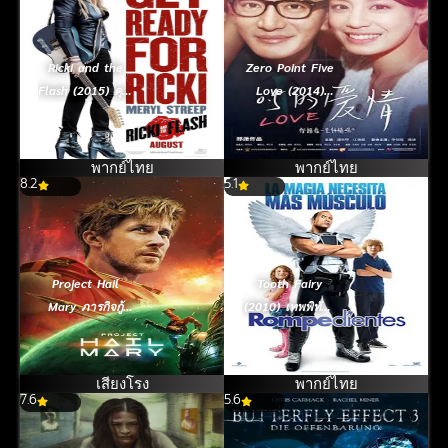
Ricki and the
Zero Point Five
Flash (2015) คุณ
Love (2014)
แม่ขาร็อค
[พากย์ไทย]
พากย์ไทย
พากย์ไทย
8.2
5.1
Project Hail
Tooth Fairy
Mary ภารกิจกู้
(2010) เทพพิทักษ์
สุริยะ (2026)
ฟันน้ำนม
เสียงโรง
พากย์ไทย
7.6
5.6