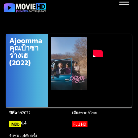
Ajoomma
คุณป้าซา
รางเฮ
(2022)
ปีที่ฉาย
2022
เสียง
พากย์ไทย
6.4
IMDb
Full HD
รับชม
2,465 ครั้ง