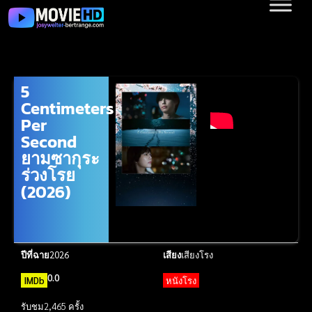
5
Centimeters
Per
Second
ยามซากุระ
ร่วงโรย
(2026)
ปีที่ฉาย
2026
เสียง
เสียงโรง
0.0
IMDb
หนังโรง
รับชม
2,465 ครั้ง