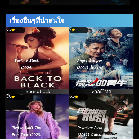
เรื่องอื่นๆที่น่าสนใจ
6.3
7
Back to Black
Angry Scalper
(2024)
(2021) โทสะคน
เถื่อน
Soundtrack
พากย์ไทย
5.6
6.5
Taylor Swift The
Premium Rush
Eras Tour (2023)
(2012) ปั่นทะลุ