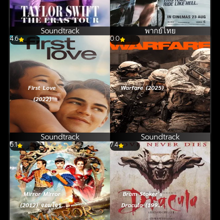
นรก
Soundtrack
พากย์ไทย
4.6
0.0
First Love
Warfare (2025)
(2022)
Soundtrack
Soundtrack
6.1
7.4
Mirror Mirror
Bram Stoker’s
(2012) จอมโจรส
Dracula (1992)
โนไวท์กับราชินี
ดูดเขี้ยวจมยมทูต