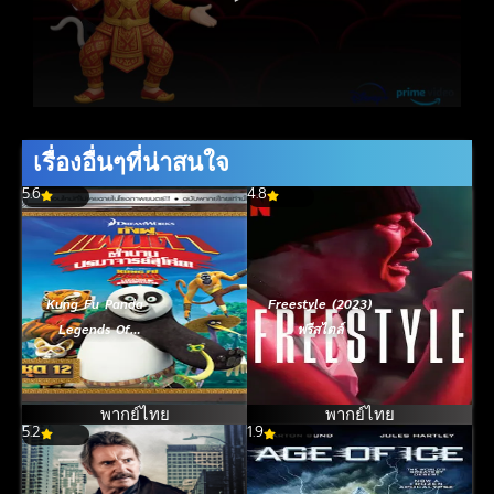
เรื่องอื่นๆที่น่าสนใจ
5.6
4.8
Kung Fu Panda
Freestyle (2023)
Legends Of
ฟรีสไตล์
Awesomeness
Vol.12 กังฟู
แพนด้า ตำนาน
พากย์ไทย
พากย์ไทย
5.2
ปรมาจารย์สุโค่ย!
1.9
ชุด12