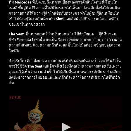
ทีม Mercedes ที่เปิดเผยถึงเหตุผลเบื้องหลังการตัดสินใจดัน คีมี อันโต
เนลลี ขึ้นสู่ทีม F1 อย่างที่ไม่มีใครเคยได้เห็นมาก่อน อีกทั้งยังใช้เทคนิค
การถ่ายทำที่ให้ความรู้สึกใกล้ชิดกับตัวละคร ทำให้ผู้ชมรู้สึกเหมือนได้
เข้าไปนั่งอยู่ในรถคันเดียวกับ
Kimi
และสัมผัสได้ถึงอารมณ์ความรู้สึก
ของเขาในทุกช่วงเวลา
The Seat
เป็นภาพยนตร์สำหรับทุกคน ไม่ได้จำกัดเฉพาะผู้ที่ชื่นชอบ
กีฬา Formula 1 เท่านั้น แต่เป็นเรื่องราวของความพยายาม, การก้าวผ่าน
ความล้มเหลว, และความกล้าที่จะลุกขึ้นใหม่เมื่อต้องเผชิญกับอุปสรรค
ในชีวิต
สำหรับใครที่กำลังมองหาภาพยนตร์ที่สร้างแรงบันดาลใจและให้พลังใน
การใช้ชีวิต
The Seat
เป็นอีกหนึ่งเรื่องที่คุณไม่ควรพลาดเลยครับ เพราะ
คุณจะได้เห็นว่าความสำเร็จไม่ได้เกิดขึ้นจากพรสวรรค์เพียงอย่างเดียว
แต่ยังมาจากการไม่ยอมแพ้และกล้าที่จะคว้าโอกาสที่เข้ามาในชีวิตอีก
ด้วย