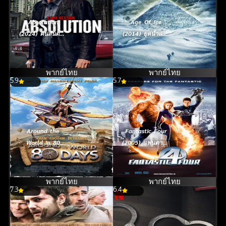
Absolution
Age Of Ice
(2024) คนสันดาน
(2014) ยุคน้ำแข็ง
เดือด
กลืนโลก
พากย์ไทย
พากย์ไทย
5.9
5.7
Around the
Fantastic Four
World in 80
(2005) แฟนตาสติ
Days (2004) เฉิน
ค โฟร์ สี่พลังคน
หลง 80 วันจาร
กายสิทธิ์
กรรมฟัดข้ามโลก
พากย์ไทย
พากย์ไทย
7.3
6.4