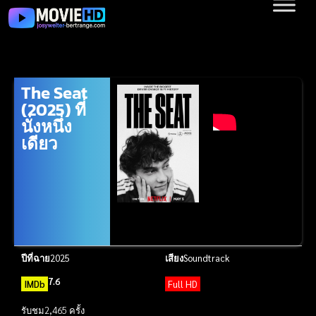
The Seat
(2025) ที่
นั่งหนึ่ง
เดียว
ปีที่ฉาย
2025
เสียง
Soundtrack
7.6
IMDb
Full HD
รับชม
2,465 ครั้ง