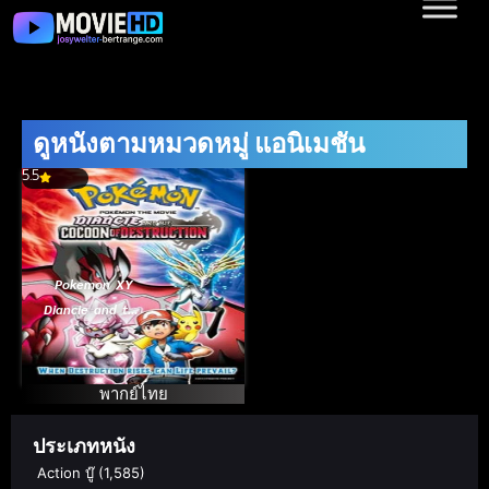
ดูหนังตามหมวดหมู่ แอนิเมชัน
5.5
Pokemon XY
Diancie and the
Cocoon of
Destruction
Movie (2014)
พากย์ไทย
โปเกมอน เอ็กซ์
วาย เดอะ มูฟวี่
ประเภทหนัง
รังไหมผู้ทำลาย
Action บู๊
(1,585)
ล้างและดีแอนซี