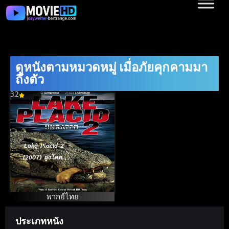
ดูหนังตามหมวดหมู่ เมื่อภัยคุกคามมา
ถึงตัว
3.2
Lake Placid 2
(2007) ฝูงโคตร
เคี่ยมบึงนรก 2
พากย์ไทย
ประเภทหนัง