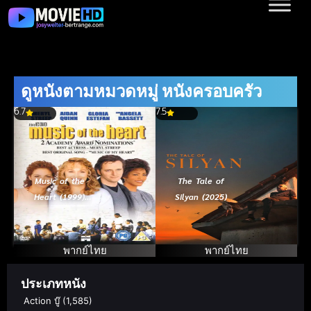
ดูหนังตามหมวดหมู่ หนังครอบครัว
6.7
7.5
Music of the
The Tale of
Heart (1999)
Silyan (2025)
มนต์เพลงแห่ง
หัวใจ
พากย์ไทย
พากย์ไทย
ประเภทหนัง
Action บู๊
(1,585)