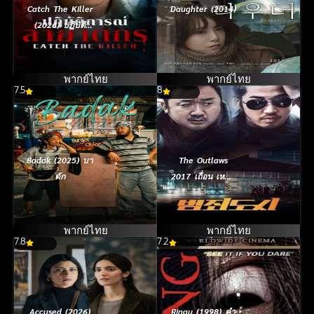
Catch The Killer
Daughter (2014)
(2026) ปฏิบัติ
การณ์ล่าฆาตกร
พากย์ไทย
พากย์ไทย
7.5
8
Badak (2025) บา
The Outlaws
ดัก
2017 เถื่อน เหนือ
กฏหมาย
พากย์ไทย
พากย์ไทย
7.8
7.2
Accused (2026)
Ringu (1998) คำ