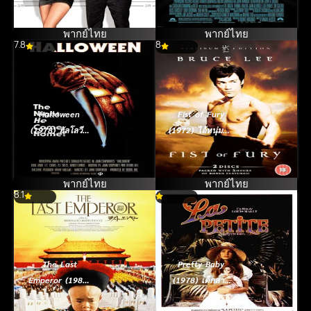
พากย์ไทย
พากย์ไทย
7.8
8
Halloween
Fist of Fury
(1978) ฮัลโลวีน
(1972) ไอ้หนุ่มซิน
เลือด
ตึ๊ง…ล้างแค้น
(Bruce Lee)
พากย์ไทย
พากย์ไทย
8.1
The Last
Pretty Baby
Emperor (1987)
(1978) เด็กสาว
จักรพรรดิโลกไม่
แสนสวย [ซับไทย]