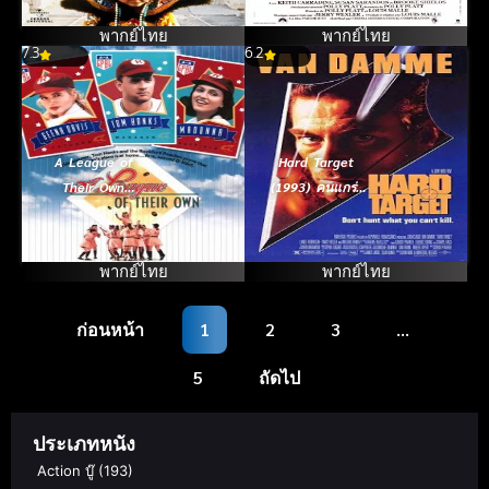
ลืม
พากย์ไทย
พากย์ไทย
7.3
6.2
A League of
Hard Target
Their Own
(1993) คนแกร่ง
(1992) ผู้หญิงไม่
ทะลวงเดี่ยว
ได้มีไว้รักอย่าง
เดียว
พากย์ไทย
พากย์ไทย
ก่อนหน้า
1
2
3
…
5
ถัดไป
ประเภทหนัง
Action บู๊
(193)