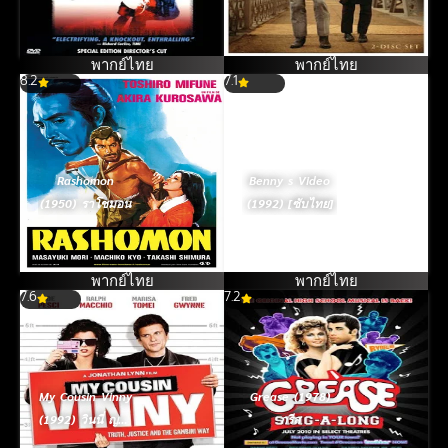
คาวบอยตกอับย่ำ
กรุง [ซับไทย]
พากย์ไทย
พากย์ไทย
8.2
7.1
Rashomon
Benny s Video
(1950) ราโชมอน
(1992) [ซับไทย]
พากย์ไทย
พากย์ไทย
7.6
7.2
My Cousin Vinny
Grease (1978)
(1992) วินนี่ ญาติ
กรีส
พี่รวมมิตร