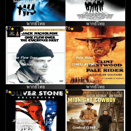
Season (1985)
(1992) ขบวนปล้น
เปิดฉากฆ่า
ไม่ถามชื่อ
อำมหิตสะท้าน
เมือง [ซับไทย]
พากย์ไทย
พากย์ไทย
8.7
7.6
One Flew Over
Pale Rider
the Cuckoo’s
(1985) สวรรค์สั่ง
Nest (1975) บ้าก็
ยิง
บ้าวะ
พากย์ไทย
พากย์ไทย
8
JFK (1991) รอย
Midnight
เลือดฝังปฐพี
Cowboy (1969)