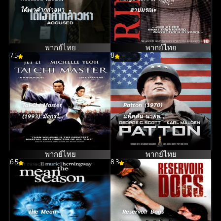
ใต้เงาคำกล่าวหา
สาปมรณะ
พากย์ไทย
พากย์ไทย
7.5
8
Tai-Chi Master
Patton (1970)
(1993) มังกรไท้
แพ็ตตัน นายพล
เก๊ก คนไม่ยอมคน
กระดูกเหล็ก
พากย์ไทย
พากย์ไทย
6.5
8.3
The Mean
Reservoir Dogs