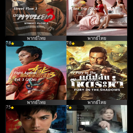
Street Flow 3
Sex Trip (2026)
(2026) ทางแยก
3
พากย์ไทย
พากย์ไทย
7.8
7.8
Fight Against
Fury In The
Evil 3 (2026)
Shadows (2026)
คดีปล้นโหดระห่ำ
พากย์ไทย
พากย์ไทย
7.5
7