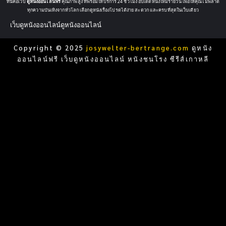
ที่นี่คือเว็บ
ดูหนังออนไลน์ฟรี
คุณภาพสูง ที่พร้อมให้บริการ 24 ชั่วโมง อัปเดตหนังใหม่รายวัน เพื่อให้คุณไม่พลาด
ทุกความบันเทิงจากทั่วโลก เลือกดูหนังเรื่องโปรดได้ง่าย สะดวก และครบที่สุดในเว็บเดียว
เว็บดูหนังออนไลน์
ดูหนังออนไลน์
Copyright © 2025
josywelter-bertrange.com
ดูหนัง
ออนไลน์ฟรี เว็บดูหนังออนไลน์ หนังชนโรง ซีรีส์เกาหลี