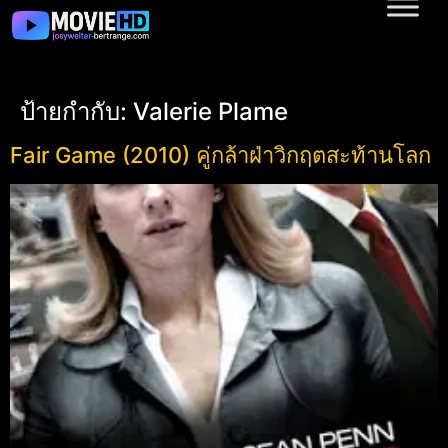
ป้ายกำกับ:
Valerie Plame
Fair Game (2010) คู่กล้าฝ่าวิกฤตสะท้านโลก