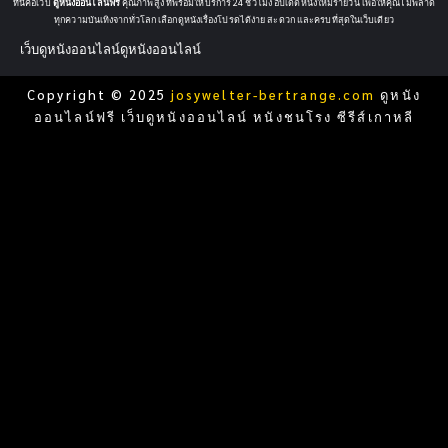
ที่นี่คือเว็บ
ดูหนังออนไลน์ฟรี
คุณภาพสูง ที่พร้อมให้บริการ 24 ชั่วโมง อัปเดตหนังใหม่รายวัน เพื่อให้คุณไม่พลาด
ทุกความบันเทิงจากทั่วโลก เลือกดูหนังเรื่องโปรดได้ง่าย สะดวก และครบที่สุดในเว็บเดียว
เว็บดูหนังออนไลน์
ดูหนังออนไลน์
Copyright © 2025
josywelter-bertrange.com
ดูหนัง
ออนไลน์ฟรี เว็บดูหนังออนไลน์ หนังชนโรง ซีรีส์เกาหลี