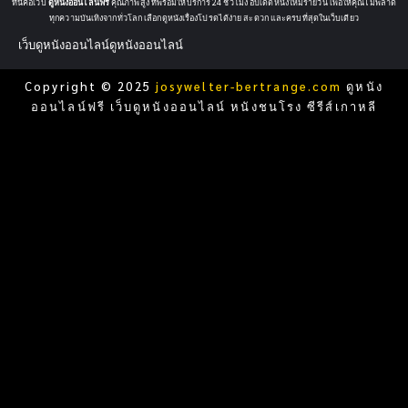
ที่นี่คือเว็บ
ดูหนังออนไลน์ฟรี
คุณภาพสูง ที่พร้อมให้บริการ 24 ชั่วโมง อัปเดตหนังใหม่รายวัน เพื่อให้คุณไม่พลาด
ทุกความบันเทิงจากทั่วโลก เลือกดูหนังเรื่องโปรดได้ง่าย สะดวก และครบที่สุดในเว็บเดียว
เว็บดูหนังออนไลน์
ดูหนังออนไลน์
Copyright © 2025
josywelter-bertrange.com
ดูหนัง
ออนไลน์ฟรี เว็บดูหนังออนไลน์ หนังชนโรง ซีรีส์เกาหลี