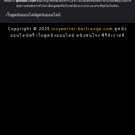
ที่นี่คือเว็บ
ดูหนังออนไลน์ฟรี
คุณภาพสูง ที่พร้อมให้บริการ 24 ชั่วโมง อัปเดตหนังใหม่รายวัน เพื่อให้คุณไม่พลาด
ทุกความบันเทิงจากทั่วโลก เลือกดูหนังเรื่องโปรดได้ง่าย สะดวก และครบที่สุดในเว็บเดียว
เว็บดูหนังออนไลน์
ดูหนังออนไลน์
Copyright © 2025
josywelter-bertrange.com
ดูหนัง
ออนไลน์ฟรี เว็บดูหนังออนไลน์ หนังชนโรง ซีรีส์เกาหลี