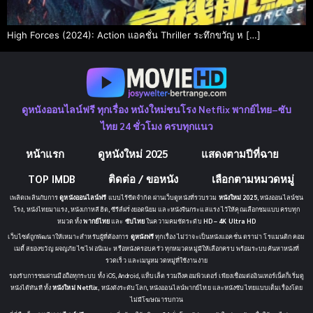
High Forces (2024): Action แอคชั่น Thriller ระทึกขวัญ ห […]
ดูหนังออนไลน์ฟรี ทุกเรื่อง หนังใหม่ชนโรง Netflix พากย์ไทย–ซับ
ไทย 24 ชั่วโมง ครบทุกแนว
หน้าแรก
ดูหนังใหม่ 2025
แสดงตามปีที่ฉาย
TOP IMDB
ติดต่อ / ขอหนัง
เลือกตามหมวดหมู่
เพลิดเพลินกับการ
ดูหนังออนไลน์ฟรี
แบบไร้ขีดจำกัด ผ่านเว็บดูหนังที่รวบรวม
หนังใหม่ 2025
, หนังออนไลน์ชน
โรง, หนังไทยมาแรง, หนังเกาหลีฮิต, ซีรีส์ฝรั่งยอดนิยม และหนังจีนกระแสแรง ไว้ให้คุณเลือกชมแบบครบทุก
หมวด ทั้ง
พากย์ไทย
และ
ซับไทย
ในความคมชัดระดับ
HD – 4K Ultra HD
เว็บไซต์ถูกพัฒนาให้เหมาะสำหรับผู้ที่ต้องการ
ดูหนังฟรี
ทุกเรื่อง ไม่ว่าจะเป็นหนังแอคชั่น ดราม่า โรแมนติก คอม
เมดี้ สยองขวัญ ผจญภัย ไซไฟ อนิเมะ หรือหนังครอบครัว ทุกหมวดหมู่มีให้เลือกครบ พร้อมระบบค้นหาหนังที่
รวดเร็ว และเมนูหมวดหมู่ที่ใช้งานง่าย
รองรับการชมผ่านมือถือทุกระบบ ทั้ง iOS, Android, แท็บเล็ต รวมถึงคอมพิวเตอร์ เพียงเชื่อมต่ออินเทอร์เน็ตก็เริ่มดู
หนังได้ทันที ทั้ง
หนังใหม่ Netflix
, หนังดังระดับโลก, หนังออนไลน์พากย์ไทย และหนังซับไทยแบบเต็มเรื่องโดย
ไม่มีโฆษณารบกวน