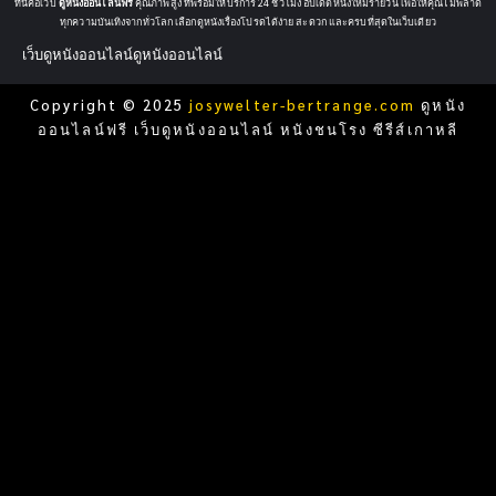
ที่นี่คือเว็บ
ดูหนังออนไลน์ฟรี
คุณภาพสูง ที่พร้อมให้บริการ 24 ชั่วโมง อัปเดตหนังใหม่รายวัน เพื่อให้คุณไม่พลาด
ทุกความบันเทิงจากทั่วโลก เลือกดูหนังเรื่องโปรดได้ง่าย สะดวก และครบที่สุดในเว็บเดียว
เว็บดูหนังออนไลน์
ดูหนังออนไลน์
Copyright © 2025
josywelter-bertrange.com
ดูหนัง
ออนไลน์ฟรี เว็บดูหนังออนไลน์ หนังชนโรง ซีรีส์เกาหลี