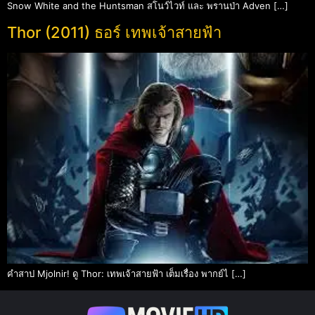
Snow White and the Huntsman สโนว์ไวท์ และ พรานป่า Adven […]
Thor (2011) ธอร์ เทพเจ้าสายฟ้า
คำสาป Mjolnir! ดู Thor: เทพเจ้าสายฟ้า เต็มเรื่อง พากย์ไ […]