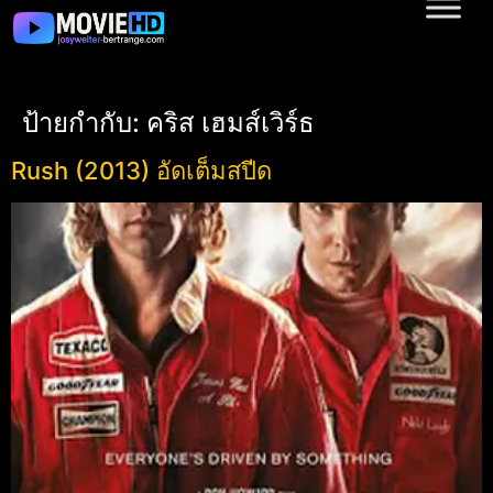
ป้ายกำกับ:
คริส เฮมส์เวิร์ธ
Rush (2013) อัดเต็มสปีด