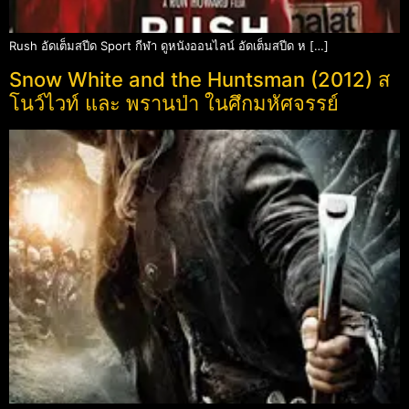
Rush อัดเต็มสปีด Sport กีฬา ดูหนังออนไลน์ อัดเต็มสปีด ห […]
Snow White and the Huntsman (2012) ส
โนว์ไวท์ และ พรานป่า ในศึกมหัศจรรย์