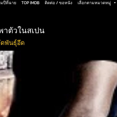
ปีที่ฉาย
TOP IMDB
ติดต่อ / ขอหนัง
เลือกตามหมวดหมู่
กพาตัวในสเปน
พันธุ์อึด