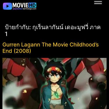
ป้ายกำกับ:
กุเร็นลากันน์ เดอะมูฟวี่ ภาค
1
Gurren Lagann The Movie Childhood’s
End (2008)