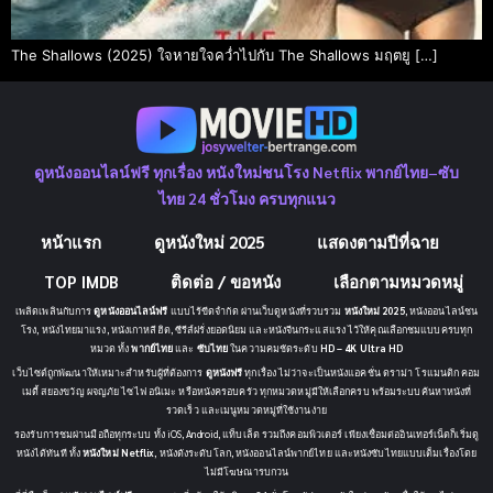
The Shallows (2025) ใจหายใจคว่ำไปกับ The Shallows มฤตยู […]
ดูหนังออนไลน์ฟรี ทุกเรื่อง หนังใหม่ชนโรง Netflix พากย์ไทย–ซับ
ไทย 24 ชั่วโมง ครบทุกแนว
หน้าแรก
ดูหนังใหม่ 2025
แสดงตามปีที่ฉาย
TOP IMDB
ติดต่อ / ขอหนัง
เลือกตามหมวดหมู่
เพลิดเพลินกับการ
ดูหนังออนไลน์ฟรี
แบบไร้ขีดจำกัด ผ่านเว็บดูหนังที่รวบรวม
หนังใหม่ 2025
, หนังออนไลน์ชน
โรง, หนังไทยมาแรง, หนังเกาหลีฮิต, ซีรีส์ฝรั่งยอดนิยม และหนังจีนกระแสแรง ไว้ให้คุณเลือกชมแบบครบทุก
หมวด ทั้ง
พากย์ไทย
และ
ซับไทย
ในความคมชัดระดับ
HD – 4K Ultra HD
เว็บไซต์ถูกพัฒนาให้เหมาะสำหรับผู้ที่ต้องการ
ดูหนังฟรี
ทุกเรื่อง ไม่ว่าจะเป็นหนังแอคชั่น ดราม่า โรแมนติก คอม
เมดี้ สยองขวัญ ผจญภัย ไซไฟ อนิเมะ หรือหนังครอบครัว ทุกหมวดหมู่มีให้เลือกครบ พร้อมระบบค้นหาหนังที่
รวดเร็ว และเมนูหมวดหมู่ที่ใช้งานง่าย
รองรับการชมผ่านมือถือทุกระบบ ทั้ง iOS, Android, แท็บเล็ต รวมถึงคอมพิวเตอร์ เพียงเชื่อมต่ออินเทอร์เน็ตก็เริ่มดู
หนังได้ทันที ทั้ง
หนังใหม่ Netflix
, หนังดังระดับโลก, หนังออนไลน์พากย์ไทย และหนังซับไทยแบบเต็มเรื่องโดย
ไม่มีโฆษณารบกวน