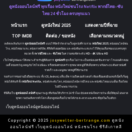
ดูหนังออนไลน์ฟรี ทุกเรื่อง หนังใหม่ชนโรง Netflix พากย์ไทย–ซับ
ไทย 24 ชั่วโมง ครบทุกแนว
หน้าแรก
ดูหนังใหม่ 2025
แสดงตามปีที่ฉาย
TOP IMDB
ติดต่อ / ขอหนัง
เลือกตามหมวดหมู่
เพลิดเพลินกับการ
ดูหนังออนไลน์ฟรี
แบบไร้ขีดจำกัด ผ่านเว็บดูหนังที่รวบรวม
หนังใหม่ 2025
, หนังออนไลน์ชน
โรง, หนังไทยมาแรง, หนังเกาหลีฮิต, ซีรีส์ฝรั่งยอดนิยม และหนังจีนกระแสแรง ไว้ให้คุณเลือกชมแบบครบทุก
หมวด ทั้ง
พากย์ไทย
และ
ซับไทย
ในความคมชัดระดับ
HD – 4K Ultra HD
เว็บไซต์ถูกพัฒนาให้เหมาะสำหรับผู้ที่ต้องการ
ดูหนังฟรี
ทุกเรื่อง ไม่ว่าจะเป็นหนังแอคชั่น ดราม่า โรแมนติก คอม
เมดี้ สยองขวัญ ผจญภัย ไซไฟ อนิเมะ หรือหนังครอบครัว ทุกหมวดหมู่มีให้เลือกครบ พร้อมระบบค้นหาหนังที่
รวดเร็ว และเมนูหมวดหมู่ที่ใช้งานง่าย
รองรับการชมผ่านมือถือทุกระบบ ทั้ง iOS, Android, แท็บเล็ต รวมถึงคอมพิวเตอร์ เพียงเชื่อมต่ออินเทอร์เน็ตก็เริ่มดู
หนังได้ทันที ทั้ง
หนังใหม่ Netflix
, หนังดังระดับโลก, หนังออนไลน์พากย์ไทย และหนังซับไทยแบบเต็มเรื่องโดย
ไม่มีโฆษณารบกวน
ที่นี่คือเว็บ
ดูหนังออนไลน์ฟรี
คุณภาพสูง ที่พร้อมให้บริการ 24 ชั่วโมง อัปเดตหนังใหม่รายวัน เพื่อให้คุณไม่พลาด
ทุกความบันเทิงจากทั่วโลก เลือกดูหนังเรื่องโปรดได้ง่าย สะดวก และครบที่สุดในเว็บเดียว
เว็บดูหนังออนไลน์
ดูหนังออนไลน์
Copyright © 2025
josywelter-bertrange.com
ดูหนัง
ออนไลน์ฟรี เว็บดูหนังออนไลน์ หนังชนโรง ซีรีส์เกาหลี