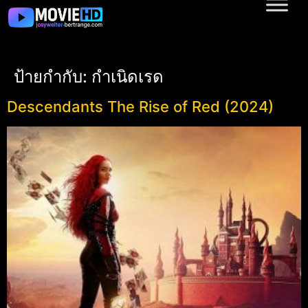
ป้ายกำกับ:
กำเนิดเรด
Descendants The Rise of Red (2024)