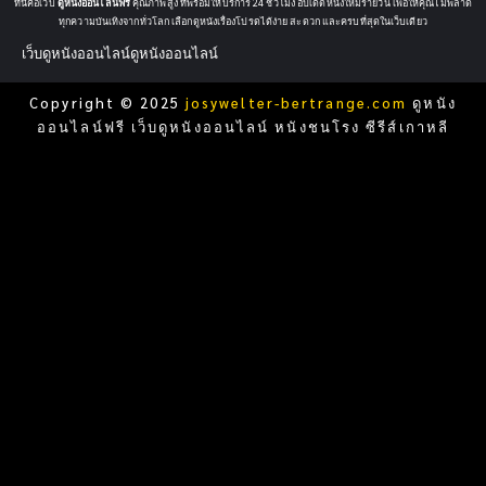
ที่นี่คือเว็บ
ดูหนังออนไลน์ฟรี
คุณภาพสูง ที่พร้อมให้บริการ 24 ชั่วโมง อัปเดตหนังใหม่รายวัน เพื่อให้คุณไม่พลาด
ทุกความบันเทิงจากทั่วโลก เลือกดูหนังเรื่องโปรดได้ง่าย สะดวก และครบที่สุดในเว็บเดียว
เว็บดูหนังออนไลน์
ดูหนังออนไลน์
Copyright © 2025
josywelter-bertrange.com
ดูหนัง
ออนไลน์ฟรี เว็บดูหนังออนไลน์ หนังชนโรง ซีรีส์เกาหลี