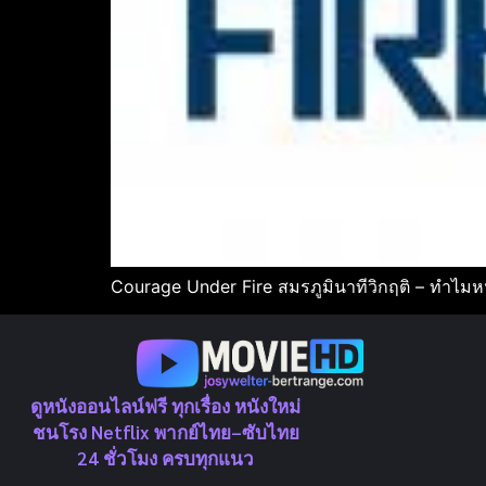
Courage Under Fire สมรภูมินาทีวิกฤติ – ทำไมหนั
ดูหนังออนไลน์ฟรี ทุกเรื่อง หนังใหม่
ชนโรง Netflix พากย์ไทย–ซับไทย
24 ชั่วโมง ครบทุกแนว