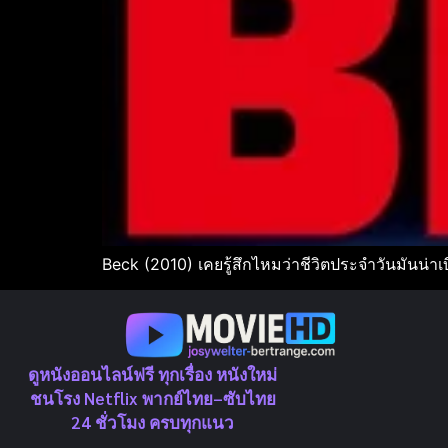
Beck (2010) เคยรู้สึกไหมว่าชีวิตประจำวันมันน่าเบื
ดูหนังออนไลน์ฟรี ทุกเรื่อง หนังใหม่
ชนโรง Netflix พากย์ไทย–ซับไทย
24 ชั่วโมง ครบทุกแนว