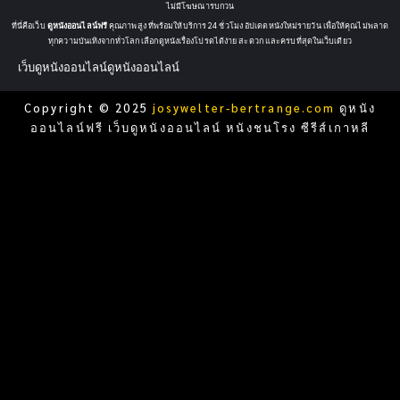
ไม่มีโฆษณารบกวน
ที่นี่คือเว็บ
ดูหนังออนไลน์ฟรี
คุณภาพสูง ที่พร้อมให้บริการ 24 ชั่วโมง อัปเดตหนังใหม่รายวัน เพื่อให้คุณไม่พลาด
ทุกความบันเทิงจากทั่วโลก เลือกดูหนังเรื่องโปรดได้ง่าย สะดวก และครบที่สุดในเว็บเดียว
เว็บดูหนังออนไลน์
ดูหนังออนไลน์
Copyright © 2025
josywelter-bertrange.com
ดูหนัง
ออนไลน์ฟรี เว็บดูหนังออนไลน์ หนังชนโรง ซีรีส์เกาหลี