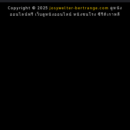
Copyright © 2025
josywelter-bertrange.com
ดูหนัง
ออนไลน์ฟรี เว็บดูหนังออนไลน์ หนังชนโรง ซีรีส์เกาหลี