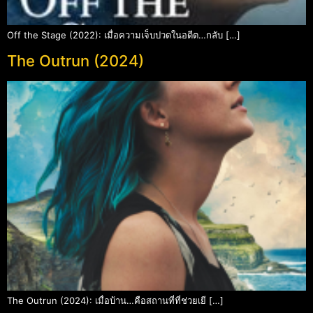
Off the Stage (2022): เมื่อความเจ็บปวดในอดีต…กลับ […]
The Outrun (2024)
The Outrun (2024): เมื่อบ้าน…คือสถานที่ที่ช่วยเยี […]