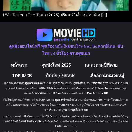
I Will Tell You The Truth (2025) ปริศนาลึกล้ำ ชวนขบคิด […]
ดูหนังออนไลน์ฟรี ทุกเรื่อง หนังใหม่ชนโรง Netflix พากย์ไทย–ซับ
ไทย 24 ชั่วโมง ครบทุกแนว
หน้าแรก
ดูหนังใหม่ 2025
แสดงตามปีที่ฉาย
TOP IMDB
ติดต่อ / ขอหนัง
เลือกตามหมวดหมู่
เพลิดเพลินกับการ
ดูหนังออนไลน์ฟรี
แบบไร้ขีดจำกัด ผ่านเว็บดูหนังที่รวบรวม
หนังใหม่ 2025
, หนังออนไลน์ชน
โรง, หนังไทยมาแรง, หนังเกาหลีฮิต, ซีรีส์ฝรั่งยอดนิยม และหนังจีนกระแสแรง ไว้ให้คุณเลือกชมแบบครบทุก
หมวด ทั้ง
พากย์ไทย
และ
ซับไทย
ในความคมชัดระดับ
HD – 4K Ultra HD
เว็บไซต์ถูกพัฒนาให้เหมาะสำหรับผู้ที่ต้องการ
ดูหนังฟรี
ทุกเรื่อง ไม่ว่าจะเป็นหนังแอคชั่น ดราม่า โรแมนติก คอม
เมดี้ สยองขวัญ ผจญภัย ไซไฟ อนิเมะ หรือหนังครอบครัว ทุกหมวดหมู่มีให้เลือกครบ พร้อมระบบค้นหาหนังที่
รวดเร็ว และเมนูหมวดหมู่ที่ใช้งานง่าย
รองรับการชมผ่านมือถือทุกระบบ ทั้ง iOS, Android, แท็บเล็ต รวมถึงคอมพิวเตอร์ เพียงเชื่อมต่ออินเทอร์เน็ตก็เริ่มดู
หนังได้ทันที ทั้ง
หนังใหม่ Netflix
, หนังดังระดับโลก, หนังออนไลน์พากย์ไทย และหนังซับไทยแบบเต็มเรื่องโดย
ไม่มีโฆษณารบกวน